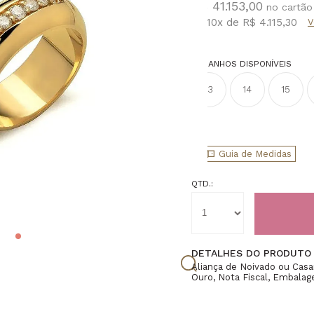
R$ 41.153,00
ou
10
x
de
R$ 4.115,30
TAMANHOS DISPONÍVEIS
13
14
15
Guia de Medidas
QTD.:
DETALHES DO PRODUTO
Aliança de Noivado ou Cas
Ouro, Nota Fiscal, Embala