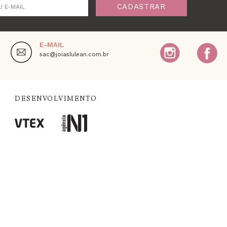
CADASTRAR
U E-MAIL
E-MAIL
,
sac@joiaslulean.com.br
DESENVOLVIMENTO