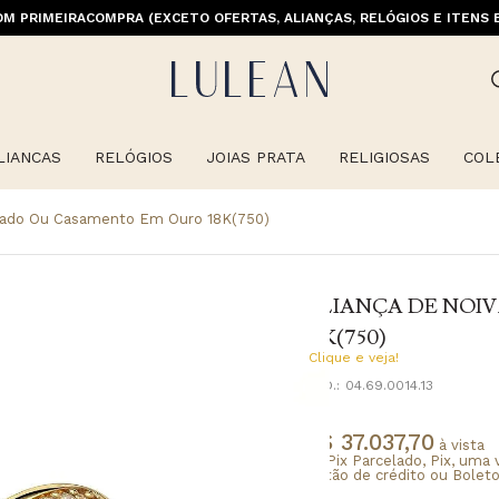
M PRIMEIRACOMPRA (EXCETO OFERTAS, ALIANÇAS, RELÓGIOS E ITENS 
LIANCAS
RELÓGIOS
JOIAS PRATA
RELIGIOSAS
COL
vado Ou Casamento Em Ouro 18K(750)
ALIANÇA DE NOI
18K(750)
Clique e veja!
CÓD.:
04.69.0014.13
R$ 37.037,70
à vista
no Pix Parcelado, Pix, uma 
cartão de crédito ou Boleto