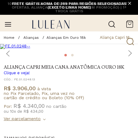
10% OFF NA 1ª COMPRA COM CUPOM PRIMEIRACOMPRA (EXCETO
FRETE GRÁTIS ACIMA DE 399 PARA REGIÕES SELECIONADAS
OFERTAS, ALIANÇAS, RELÓGIOS E ITENS EM PROMOÇÃO) | 1ª
(EXCETO LINHA HOME)
TROCA GRÁTIS
Aliança Capri Meia Cana Anatômica Ouro 18k
Alianças
Alianças Em Ouro 18k
ALIANÇA CAPRI MEIA CANA ANATÔMICA OURO 18K
Clique e veja!
CÓD.:
FE.01.0248.13
R$ 3.906,00
à vista
no Pix Parcelado, Pix, uma vez no
cartão de crédito ou Boleto (10% Off)
R$ 4.340,00
Por:
ou
10
x
de
R$ 434,00