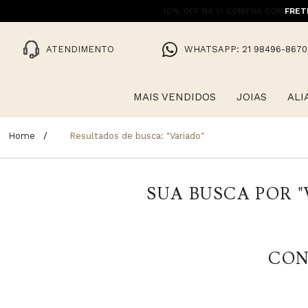
10% OFF NA 1ª COMPRA COM CUPO
FRET
ATENDIMENTO
WHATSAPP: 21 98496-8670
MAIS VENDIDOS
JOIAS
ALI
Resultados de busca:
"variado"
SUA BUSCA POR "
CON