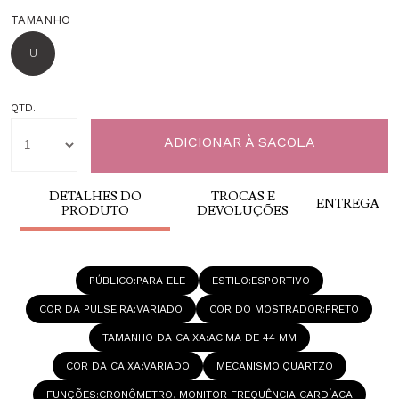
TAMANHO
U
QTD.:
DETALHES DO
TROCAS E
ENTREGA
PRODUTO
DEVOLUÇÕES
PÚBLICO
PARA ELE
ESTILO
ESPORTIVO
COR DA PULSEIRA
VARIADO
COR DO MOSTRADOR
PRETO
TAMANHO DA CAIXA
ACIMA DE 44 MM
COR DA CAIXA
VARIADO
MECANISMO
QUARTZO
FUNÇÕES
CRONÔMETRO, MONITOR FREQUÊNCIA CARDÍACA