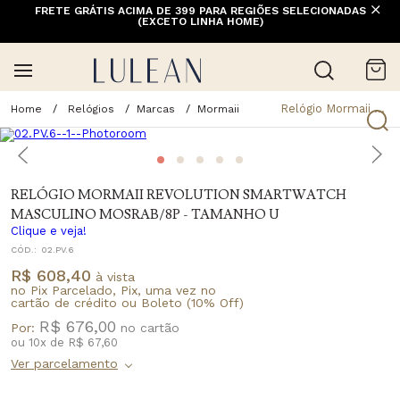
FRETE GRÁTIS ACIMA DE 399 PARA REGIÕES SELECIONADAS
(EXCETO LINHA HOME)
Relógio Mormaii Revolution Smartwatch Masculino Mosrab/8p - Tamanho U
Relógios
Marcas
Mormaii
RELÓGIO MORMAII REVOLUTION SMARTWATCH
MASCULINO MOSRAB/8P - TAMANHO U
Clique e veja!
CÓD.:
02.PV.6
R$ 608,40
à vista
no Pix Parcelado, Pix, uma vez no
cartão de crédito ou Boleto (10% Off)
R$ 676,00
Por:
ou
10
x
de
R$ 67,60