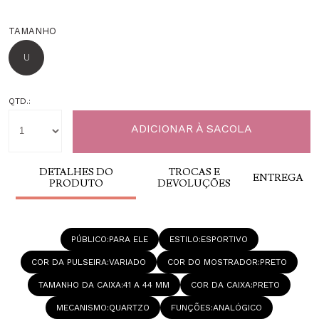
TAMANHO
U
QTD.:
DETALHES DO
TROCAS E
ENTREGA
PRODUTO
DEVOLUÇÕES
PÚBLICO
PARA ELE
ESTILO
ESPORTIVO
COR DA PULSEIRA
VARIADO
COR DO MOSTRADOR
PRETO
TAMANHO DA CAIXA
41 A 44 MM
COR DA CAIXA
PRETO
MECANISMO
QUARTZO
FUNÇÕES
ANALÓGICO