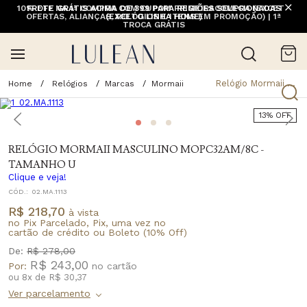
10% OFF NA 1ª COMPRA COM CUPOM PRIMEIRACOMPRA (EXCETO
FRETE GRÁTIS ACIMA DE 399 PARA REGIÕES SELECIONADAS
OFERTAS, ALIANÇAS, RELÓGIOS E ITENS EM PROMOÇÃO) | 1ª
(EXCETO LINHA HOME)
TROCA GRÁTIS
Relógio Mormaii Masculino Mopc32am/8c - Tamanho U
Relógios
Marcas
Mormaii
13% OFF
RELÓGIO MORMAII MASCULINO MOPC32AM/8C -
TAMANHO U
Clique e veja!
CÓD.:
02.MA.1113
R$ 218,70
à vista
no Pix Parcelado, Pix, uma vez no
cartão de crédito ou Boleto (10% Off)
De:
R$ 278,00
R$ 243,00
Por:
ou
8
x
de
R$ 30,37