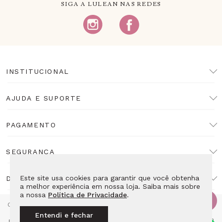
SIGA A LULEAN NAS REDES
INSTITUCIONAL
AJUDA E SUPORTE
PAGAMENTO
SEGURANÇA
Este site usa cookies para garantir que você obtenha
DESENVOLVIMENTO
a melhor experiência em nossa loja. Saiba mais sobre
a nossa
Política de Privacidade
.
Copyright Lulean. Todos os direitos reservados. Proibida reprodução
total ou parcial. Preços e estoque sujeitos a alteração sem aviso
Entendi e fechar
prévio. Razão Social: LL10 Relojoaria Ltda - CNPJ: 14.495.839/0001-52