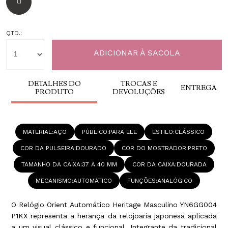
U
QTD.:
DETALHES DO
TROCAS E
ENTREGA
PRODUTO
DEVOLUÇÕES
MATERIAL
AÇO
PÚBLICO
PARA ELE
ESTILO
CLÁSSICO
COR DA PULSEIRA
DOURADO
COR DO MOSTRADOR
PRETO
TAMANHO DA CAIXA
37 A 40 MM
COR DA CAIXA
DOURADA
MECANISMO
AUTOMÁTICO
FUNÇÕES
ANALÓGICO
O Relógio Orient Automático Heritage Masculino YN6GG004
P1KX representa a herança da relojoaria japonesa aplicada
a um visual clássico e funcional. Integrante da tradicional