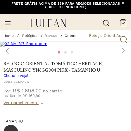
FRETE GRÁTIS ACIMA DE 399 PARA REGIÕES SELECIONADAS
(EXCETO LINHA HOME)
Relógio Orient Automático Heritage Masculino Yn6gg004 P1kx - Tamanho U
Relógios
Marcas
Orient
RELÓGIO ORIENT AUTOMÁTICO HERITAGE
MASCULINO YN6GG004 P1KX - TAMANHO U
Clique e veja!
CÓD.:
02.MA.1817
R$ 1.698,00
Por:
ou
10
x
de
R$ 169,80
TAMANHO