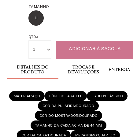
TAMANHO
U
QTD.:
DETALHES DO
TROCAS E
ENTREGA
PRODUTO
DEVOLUÇÕES
MATERIAL
AÇO
PÚBLICO
PARA ELE
ESTILO
CLÁSSICO
COR DA PULSEIRA
DOURADO
COR DO MOSTRADOR
DOURADO
TAMANHO DA CAIXA
ACIMA DE 44 MM
COR DA CAIXA
DOURADA
MECANISMO
QUARTZO