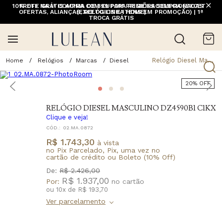
10% OFF NA 1ª COMPRA COM CUPOM PRIMEIRACOMPRA (EXCETO
FRETE GRÁTIS ACIMA DE 399 PARA REGIÕES SELECIONADAS
OFERTAS, ALIANÇAS, RELÓGIOS E ITENS EM PROMOÇÃO) | 1ª
(EXCETO LINHA HOME)
TROCA GRÁTIS
Relógio Diesel Masculino Dz4590b1 C1kx
Relógios
Marcas
Diesel
20% OFF
RELÓGIO DIESEL MASCULINO DZ4590B1 C1KX
Clique e veja!
CÓD.:
02.MA.0872
R$ 1.743,30
à vista
no Pix Parcelado, Pix, uma vez no
cartão de crédito ou Boleto (10% Off)
De:
R$ 2.426,00
R$ 1.937,00
Por:
ou
10
x
de
R$ 193,70