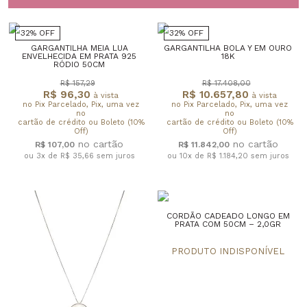
32% OFF
32% OFF
GARGANTILHA MEIA LUA
GARGANTILHA BOLA Y EM OURO
ENVELHECIDA EM PRATA 925
18K
RÓDIO 50CM
R$ 157,29
R$ 17.408,00
R$ 96,30
R$ 10.657,80
à vista
à vista
no Pix Parcelado, Pix, uma vez
no Pix Parcelado, Pix, uma vez
no
no
cartão de crédito ou Boleto (10%
cartão de crédito ou Boleto (10%
Off)
Off)
R$ 107,00
R$ 11.842,00
ou 3x de R$ 35,66
sem juros
ou 10x de R$ 1.184,20
sem juros
CORDÃO CADEADO LONGO EM
PRATA COM 50CM – 2,0GR