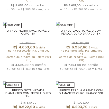
Off)
Off)
R$ 9.058,00
R$ 7.615,00
ou 10x de R$ 905,80
sem juros
ou 10x de R$ 761,50
sem juros
38% OFF
38% OFF
BRINCO PEDRA OVAL TOPÁZIO
BRINCO LAÇO TOPÁZIO COM
OURO 18K
PÉROLA OURO BRANCO 18K
R$ 7.207,00
R$ 12.423,00
R$ 4.053,60
R$ 6.987,60
à vista
à vista
no Pix Parcelado, Pix, uma vez
no Pix Parcelado, Pix, uma vez
no
no
cartão de crédito ou Boleto (10%
cartão de crédito ou Boleto (10%
Off)
Off)
R$ 4.504,00
R$ 7.764,00
ou 10x de R$ 450,40
sem juros
ou 10x de R$ 776,40
sem juros
38% OFF
38% OFF
BRINCO GOTA VAZADA
BRINCO PÉROLA GRANDE COM
DIAMANTES COM PÉROLA OURO
DIAMANTES OURO BRANCO 18K
18K
R$ 15.330,00
R$ 11.029,00
R$ 8.622,90
R$ 6.203,70
à vista
à vista