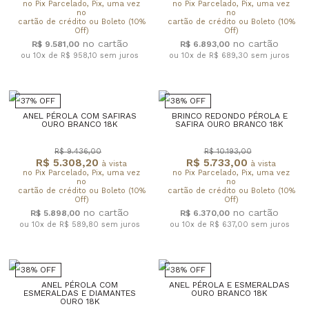
no Pix Parcelado, Pix, uma vez
no Pix Parcelado, Pix, uma vez
no
no
cartão de crédito ou Boleto (10%
cartão de crédito ou Boleto (10%
Off)
Off)
R$ 9.581,00
R$ 6.893,00
ou 10x de R$ 958,10
sem juros
ou 10x de R$ 689,30
sem juros
37% OFF
38% OFF
ANEL PÉROLA COM SAFIRAS
BRINCO REDONDO PÉROLA E
OURO BRANCO 18K
SAFIRA OURO BRANCO 18K
R$ 9.436,00
R$ 10.193,00
R$ 5.308,20
R$ 5.733,00
à vista
à vista
no Pix Parcelado, Pix, uma vez
no Pix Parcelado, Pix, uma vez
no
no
cartão de crédito ou Boleto (10%
cartão de crédito ou Boleto (10%
Off)
Off)
R$ 5.898,00
R$ 6.370,00
ou 10x de R$ 589,80
sem juros
ou 10x de R$ 637,00
sem juros
38% OFF
38% OFF
ANEL PÉROLA COM
ANEL PÉROLA E ESMERALDAS
ESMERALDAS E DIAMANTES
OURO BRANCO 18K
OURO 18K