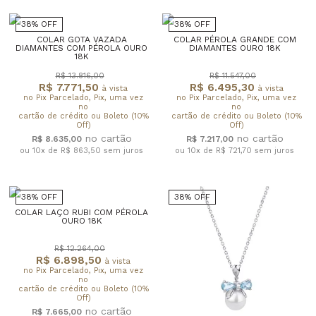
38% OFF
38% OFF
COLAR GOTA VAZADA
COLAR PÉROLA GRANDE COM
DIAMANTES COM PÉROLA OURO
DIAMANTES OURO 18K
18K
R$ 13.816,00
R$ 11.547,00
R$ 7.771,50
R$ 6.495,30
à vista
à vista
no Pix Parcelado, Pix, uma vez
no Pix Parcelado, Pix, uma vez
no
no
cartão de crédito ou Boleto (10%
cartão de crédito ou Boleto (10%
Off)
Off)
R$ 8.635,00
R$ 7.217,00
ou 10x de R$ 863,50
sem juros
ou 10x de R$ 721,70
sem juros
38% OFF
38% OFF
COLAR LAÇO RUBI COM PÉROLA
OURO 18K
R$ 12.264,00
R$ 6.898,50
à vista
no Pix Parcelado, Pix, uma vez
no
cartão de crédito ou Boleto (10%
Off)
R$ 7.665,00