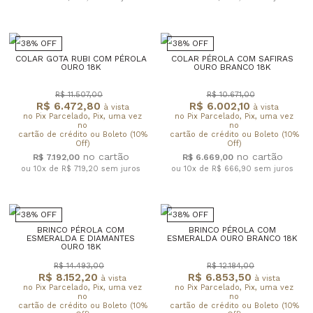
38% OFF
38% OFF
COLAR GOTA RUBI COM PÉROLA
COLAR PÉROLA COM SAFIRAS
OURO 18K
OURO BRANCO 18K
R$ 11.507,00
R$ 10.671,00
R$ 6.472,80
R$ 6.002,10
à vista
à vista
no Pix Parcelado, Pix, uma vez
no Pix Parcelado, Pix, uma vez
no
no
cartão de crédito ou Boleto (10%
cartão de crédito ou Boleto (10%
Off)
Off)
R$ 7.192,00
R$ 6.669,00
ou 10x de R$ 719,20
sem juros
ou 10x de R$ 666,90
sem juros
38% OFF
38% OFF
BRINCO PÉROLA COM
BRINCO PÉROLA COM
ESMERALDA E DIAMANTES
ESMERALDA OURO BRANCO 18K
OURO 18K
R$ 14.493,00
R$ 12.184,00
R$ 8.152,20
R$ 6.853,50
à vista
à vista
no Pix Parcelado, Pix, uma vez
no Pix Parcelado, Pix, uma vez
no
no
cartão de crédito ou Boleto (10%
cartão de crédito ou Boleto (10%