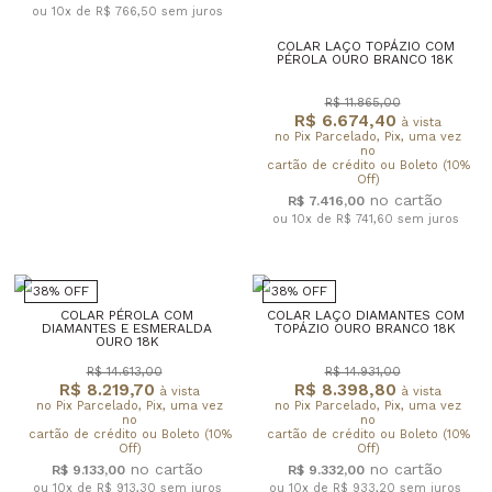
ou 10x de R$ 766,50
sem juros
COLAR LAÇO TOPÁZIO COM
PÉROLA OURO BRANCO 18K
R$ 11.865,00
R$ 6.674,40
à vista
no Pix Parcelado, Pix, uma vez
no
cartão de crédito ou Boleto (10%
Off)
R$ 7.416,00
ou 10x de R$ 741,60
sem juros
38% OFF
38% OFF
COLAR PÉROLA COM
COLAR LAÇO DIAMANTES COM
DIAMANTES E ESMERALDA
TOPÁZIO OURO BRANCO 18K
OURO 18K
R$ 14.613,00
R$ 14.931,00
R$ 8.219,70
R$ 8.398,80
à vista
à vista
no Pix Parcelado, Pix, uma vez
no Pix Parcelado, Pix, uma vez
no
no
cartão de crédito ou Boleto (10%
cartão de crédito ou Boleto (10%
Off)
Off)
R$ 9.133,00
R$ 9.332,00
ou 10x de R$ 913,30
sem juros
ou 10x de R$ 933,20
sem juros