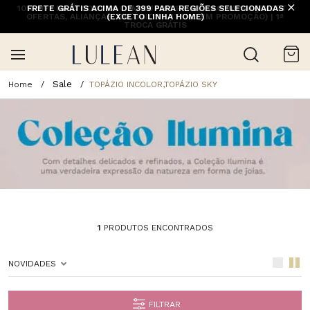
10% OFF NA 1ª COMPRA COM CUPOM PRIMEIRACOMPRA (EXCETO
FRETE GRÁTIS ACIMA DE 399 PARA REGIÕES SELECIONADAS
OFERTAS, ALIANÇAS, RELÓGIOS E ITENS EM PROMOÇÃO) | 1ª
(EXCETO LINHA HOME)
TROCA GRÁTIS
Sale
TOPÁZIO INCOLOR,TOPÁZIO SKY
1
PRODUTOS ENCONTRADOS
NOVIDADES
FILTRAR