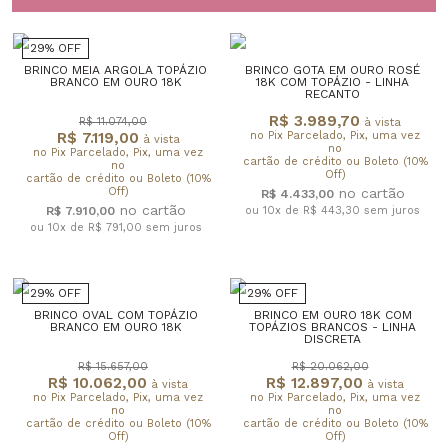
29% OFF
BRINCO MEIA ARGOLA TOPÁZIO
BRINCO GOTA EM OURO ROSÉ
BRANCO EM OURO 18K
18K COM TOPÁZIO - LINHA
RECANTO
R$ 3.989,70
R$ 11.074,00
à vista
R$ 7.119,00
no Pix Parcelado, Pix, uma vez
à vista
no
no Pix Parcelado, Pix, uma vez
cartão de crédito ou Boleto (10%
no
Off)
cartão de crédito ou Boleto (10%
Off)
R$ 4.433,00
R$ 7.910,00
ou 10x de R$ 443,30
sem juros
ou 10x de R$ 791,00
sem juros
29% OFF
29% OFF
BRINCO OVAL COM TOPÁZIO
BRINCO EM OURO 18K COM
BRANCO EM OURO 18K
TOPÁZIOS BRANCOS - LINHA
DISCRETA
R$ 15.657,00
R$ 20.062,00
R$ 10.062,00
R$ 12.897,00
à vista
à vista
no Pix Parcelado, Pix, uma vez
no Pix Parcelado, Pix, uma vez
no
no
cartão de crédito ou Boleto (10%
cartão de crédito ou Boleto (10%
Off)
Off)