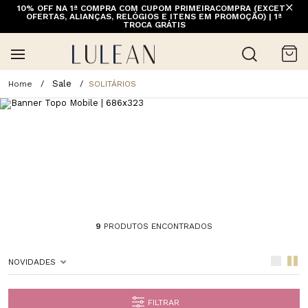
10% OFF NA 1ª COMPRA COM CUPOM PRIMEIRACOMPRA (EXCETO
FRETE GRÁTIS ACIMA DE 399 PARA REGIÕES SELECIONADAS
OFERTAS, ALIANÇAS, RELÓGIOS E ITENS EM PROMOÇÃO) | 1ª
(EXCETO LINHA HOME)
TROCA GRÁTIS
Sale
SOLITÁRIOS
9
PRODUTOS ENCONTRADOS
NOVIDADES
FILTRAR