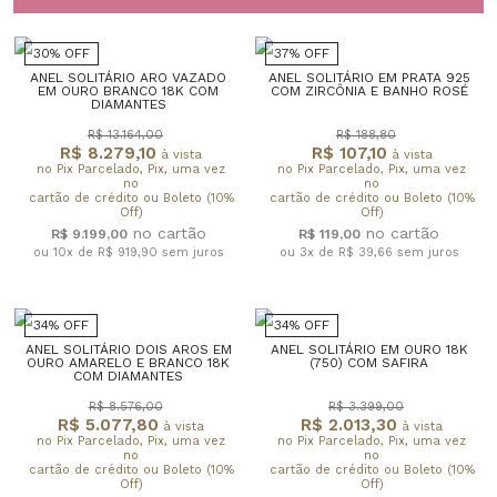
30% OFF
37% OFF
ANEL SOLITÁRIO ARO VAZADO
ANEL SOLITÁRIO EM PRATA 925
EM OURO BRANCO 18K COM
COM ZIRCÔNIA E BANHO ROSÉ
DIAMANTES
R$ 13.164,00
R$ 188,80
R$ 8.279,10
R$ 107,10
à vista
à vista
no Pix Parcelado, Pix, uma vez
no Pix Parcelado, Pix, uma vez
no
no
cartão de crédito ou Boleto (10%
cartão de crédito ou Boleto (10%
Off)
Off)
R$ 9.199,00
R$ 119,00
ou 10x de R$ 919,90
sem juros
ou 3x de R$ 39,66
sem juros
34% OFF
34% OFF
ANEL SOLITÁRIO DOIS AROS EM
ANEL SOLITÁRIO EM OURO 18K
OURO AMARELO E BRANCO 18K
(750) COM SAFIRA
COM DIAMANTES
R$ 8.576,00
R$ 3.399,00
R$ 5.077,80
R$ 2.013,30
à vista
à vista
no Pix Parcelado, Pix, uma vez
no Pix Parcelado, Pix, uma vez
no
no
cartão de crédito ou Boleto (10%
cartão de crédito ou Boleto (10%
Off)
Off)