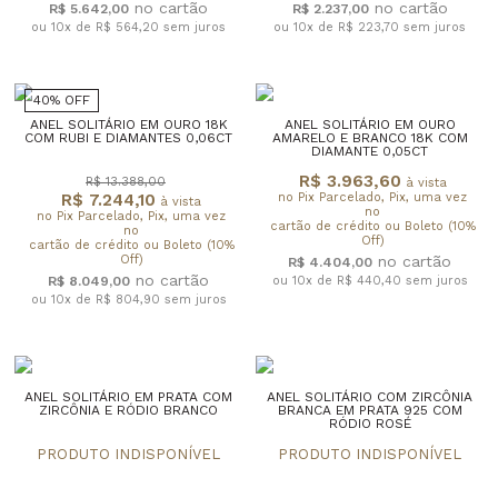
R$ 5.642,00
R$ 2.237,00
ou 10x de R$ 564,20
sem juros
ou 10x de R$ 223,70
sem juros
40% OFF
ANEL SOLITÁRIO EM OURO 18K
ANEL SOLITÁRIO EM OURO
COM RUBI E DIAMANTES 0,06CT
AMARELO E BRANCO 18K COM
DIAMANTE 0,05CT
R$ 3.963,60
R$ 13.388,00
à vista
R$ 7.244,10
no Pix Parcelado, Pix, uma vez
à vista
no
no Pix Parcelado, Pix, uma vez
cartão de crédito ou Boleto (10%
no
Off)
cartão de crédito ou Boleto (10%
Off)
R$ 4.404,00
R$ 8.049,00
ou 10x de R$ 440,40
sem juros
ou 10x de R$ 804,90
sem juros
ANEL SOLITÁRIO EM PRATA COM
ANEL SOLITÁRIO COM ZIRCÔNIA
ZIRCÔNIA E RÓDIO BRANCO
BRANCA EM PRATA 925 COM
RÓDIO ROSÉ