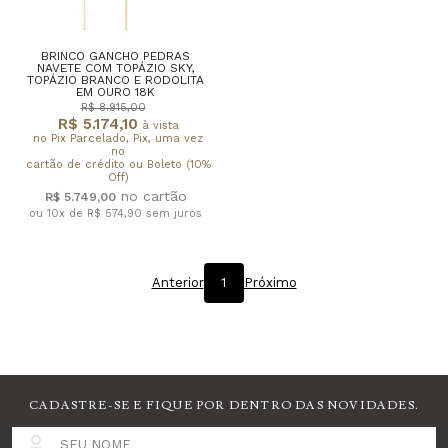
BRINCO GANCHO PEDRAS
NAVETE COM TOPÁZIO SKY,
TOPÁZIO BRANCO E RODOLITA
EM OURO 18K
R$ 8.915,00
R$ 5.174,10
à vista
no Pix Parcelado, Pix, uma vez
no
cartão de crédito ou Boleto (10%
Off)
R$ 5.749,00
ou 10x de R$ 574,90
sem juros
Anterior
1
Próximo
CADASTRE-SE E FIQUE POR DENTRO DAS NOVIDADES.
SEU NOME