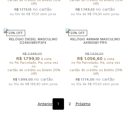
cartão de crédito ou Boleto (10%
cartão de crédito ou Boleto (10%
Off)
Off)
R$ 1.175,15
R$ 1.749,52
ou 10x de R$ 117,51
sem juros
ou 10x de R$ 174,95
sem juros
23% OFF
23% OFF
RELÓGIO DIESEL MASCULINO
RELÓGIO ARMANI MASCULINO
DZ4609B1/P2PX
AX1855B1 P1PX
R$ 2.599,00
R$ 1.526,20
R$ 1.799,10
R$ 1.056,60
à vista
à vista
no Pix Parcelado, Pix, uma vez
no Pix Parcelado, Pix, uma vez
no
no
cartão de crédito ou Boleto (10%
cartão de crédito ou Boleto (10%
Off)
Off)
R$ 1.999,00
R$ 1.174,00
ou 10x de R$ 199,90
sem juros
ou 10x de R$ 117,40
sem juros
Anterior
1
2
Próximo