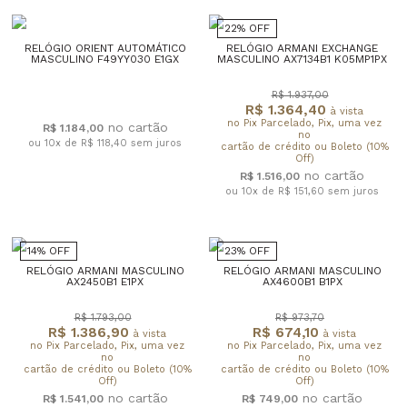
22% OFF
RELÓGIO ORIENT AUTOMÁTICO
RELÓGIO ARMANI EXCHANGE
MASCULINO F49YY030 E1GX
MASCULINO AX7134B1 K05MP1PX
R$ 1.937,00
R$ 1.364,40
à vista
no Pix Parcelado, Pix, uma vez
R$ 1.184,00
no
ou 10x de R$ 118,40
sem juros
cartão de crédito ou Boleto (10%
Off)
R$ 1.516,00
ou 10x de R$ 151,60
sem juros
14% OFF
23% OFF
RELÓGIO ARMANI MASCULINO
RELÓGIO ARMANI MASCULINO
AX2450B1 E1PX
AX4600B1 B1PX
R$ 1.793,00
R$ 973,70
R$ 1.386,90
R$ 674,10
à vista
à vista
no Pix Parcelado, Pix, uma vez
no Pix Parcelado, Pix, uma vez
no
no
cartão de crédito ou Boleto (10%
cartão de crédito ou Boleto (10%
Off)
Off)
R$ 1.541,00
R$ 749,00