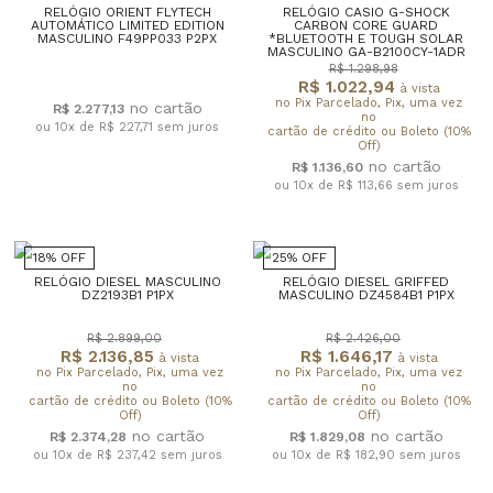
RELÓGIO ORIENT FLYTECH
RELÓGIO CASIO G-SHOCK
AUTOMÁTICO LIMITED EDITION
CARBON CORE GUARD
MASCULINO F49PP033 P2PX
*BLUETOOTH E TOUGH SOLAR
MASCULINO GA-B2100CY-1ADR
R$ 1.298,98
R$ 1.022,94
à vista
no Pix Parcelado, Pix, uma vez
R$ 2.277,13
no
ou 10x de R$ 227,71
sem juros
cartão de crédito ou Boleto (10%
Off)
R$ 1.136,60
ou 10x de R$ 113,66
sem juros
18% OFF
25% OFF
RELÓGIO DIESEL MASCULINO
RELÓGIO DIESEL GRIFFED
DZ2193B1 P1PX
MASCULINO DZ4584B1 P1PX
R$ 2.899,00
R$ 2.426,00
R$ 2.136,85
R$ 1.646,17
à vista
à vista
no Pix Parcelado, Pix, uma vez
no Pix Parcelado, Pix, uma vez
no
no
cartão de crédito ou Boleto (10%
cartão de crédito ou Boleto (10%
Off)
Off)
R$ 2.374,28
R$ 1.829,08
ou 10x de R$ 237,42
sem juros
ou 10x de R$ 182,90
sem juros