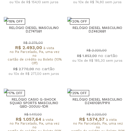
ou 10x de R$ 154,10
sem juros
ou 10x de R$ 74,90
sem juros
18% OFF
20% OFF
RELÓGIO DIESEL MASCULINO
RELÓGIO DIESEL MASCULINO
DZ7475B1
DZ4626B1
R$ 3.375,00
R$ 2.493,00
à vista
R$ 2.320,00
no Pix Parcelado, Pix, uma vez
no
R$ 1.853,00
cartão de crédito ou Boleto (10%
ou 10x de R$ 185,30
sem juros
Off)
R$ 2.770,00
ou 10x de R$ 277,00
sem juros
17% OFF
25% OFF
RELÓGIO CASIO G-SHOCK
RELÓGIO DIESEL MASCULINO
SQUAD SPORTS MASCULINO
DZ4610B1/P1PX
GBD-200UU-1DR
R$ 1.417,00
R$ 2.320,00
R$ 1.057,64
R$ 1.574,57
à vista
à vista
no Pix Parcelado, Pix, uma vez
no Pix Parcelado, Pix, uma vez
no
no