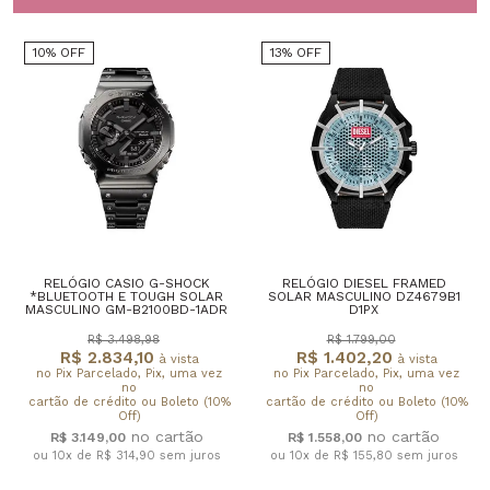
10% OFF
13% OFF
RELÓGIO CASIO G-SHOCK
RELÓGIO DIESEL FRAMED
*BLUETOOTH E TOUGH SOLAR
SOLAR MASCULINO DZ4679B1
MASCULINO GM-B2100BD-1ADR
D1PX
R$ 3.498,98
R$ 1.799,00
R$ 2.834,10
R$ 1.402,20
à vista
à vista
no Pix Parcelado, Pix, uma vez
no Pix Parcelado, Pix, uma vez
no
no
cartão de crédito ou Boleto (10%
cartão de crédito ou Boleto (10%
Off)
Off)
R$ 3.149,00
R$ 1.558,00
ou 10x de R$ 314,90
sem juros
ou 10x de R$ 155,80
sem juros