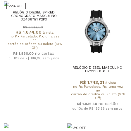
22% OFF
RELÓGIO DIESEL SPIKED
CRONÓGRAFO MASCULINO
DZ4667B1 P2PX
R$ 2.399,00
R$ 1.674,00
à vista
no Pix Parcelado, Pix, uma vez
no
cartão de crédito ou Boleto (10%
Off)
R$ 1.860,00
ou 10x de R$ 186,00
sem juros
RELÓGIO DIESEL MASCULINO
DZ2216B1 A1PX
R$ 1.743,01
à vista
no Pix Parcelado, Pix, uma vez
no
cartão de crédito ou Boleto (10%
Off)
R$ 1.936,68
ou 10x de R$ 193,66
sem juros
13% OFF