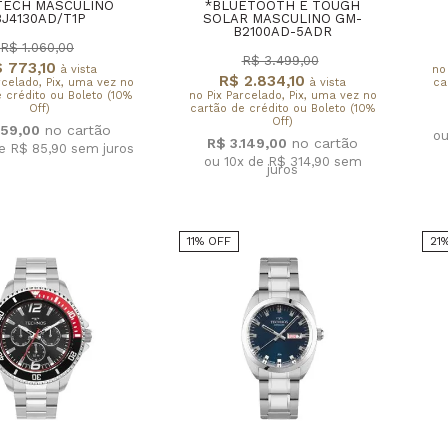
TECH MASCULINO
*BLUETOOTH E TOUGH
BJ4130AD/T1P
SOLAR MASCULINO GM-
B2100AD-5ADR
R$ 1.060,00
R$ 3.499,00
 773,10
à vista
no
R$ 2.834,10
rcelado, Pix, uma vez no
à vista
ca
 crédito ou Boleto (10%
no Pix Parcelado, Pix, uma vez no
Off)
cartão de crédito ou Boleto (10%
Off)
59,00
ou
R$ 3.149,00
de R$ 85,90
sem juros
ou 10x de R$ 314,90
sem
juros
11% OFF
21