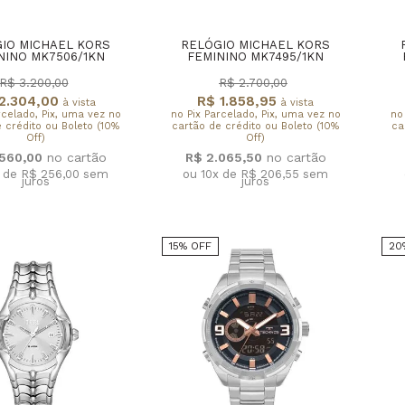
IO MICHAEL KORS
RELÓGIO MICHAEL KORS
NINO MK7506/1KN
FEMININO MK7495/1KN
R$ 3.200,00
R$ 2.700,00
2.304,00
R$ 1.858,95
à vista
à vista
rcelado, Pix, uma vez no
no Pix Parcelado, Pix, uma vez no
no
 crédito ou Boleto (10%
cartão de crédito ou Boleto (10%
ca
Off)
Off)
.560,00
R$ 2.065,50
x de R$ 256,00
sem
ou 10x de R$ 206,55
sem
juros
juros
15% OFF
20