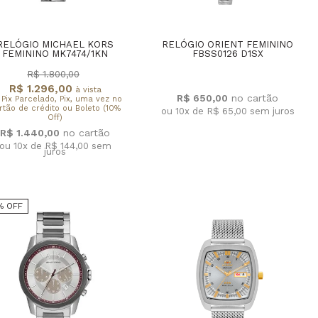
RELÓGIO MICHAEL KORS
RELÓGIO ORIENT FEMININO
FEMININO MK7474/1KN
FBSS0126 D1SX
R$ 1.800,00
R$ 1.296,00
à vista
R$ 650,00
 Pix Parcelado, Pix, uma vez no
rtão de crédito ou Boleto (10%
ou 10x de R$ 65,00
sem juros
Off)
R$ 1.440,00
ou 10x de R$ 144,00
sem
juros
% OFF