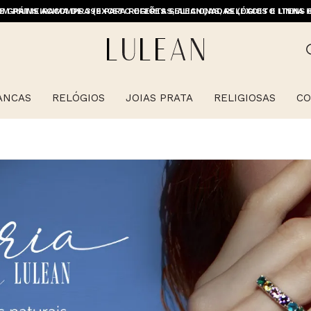
M PRIMEIRACOMPRA (EXCETO OFERTAS, ALIANÇAS, RELÓGIOS E ITENS 
E GRÁTIS ACIMA DE 399 PARA REGIÕES SELECIONADAS (EXCETO LINHA 
ANCAS
RELÓGIOS
JOIAS PRATA
RELIGIOSAS
CO