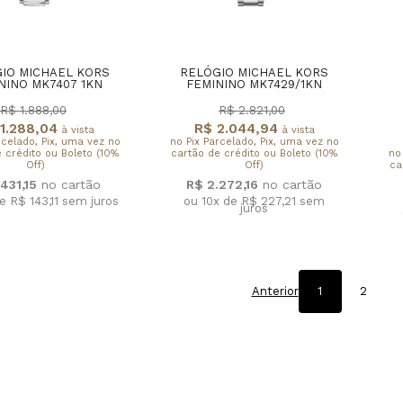
IO MICHAEL KORS
RELÓGIO MICHAEL KORS
NINO MK7407 1KN
FEMININO MK7429/1KN
R$ 1.888,00
R$ 2.821,00
1.288,04
R$ 2.044,94
à vista
à vista
rcelado, Pix, uma vez no
no Pix Parcelado, Pix, uma vez no
 crédito ou Boleto (10%
cartão de crédito ou Boleto (10%
no
Off)
Off)
ca
.431,15
R$ 2.272,16
e R$ 143,11
sem juros
ou 10x de R$ 227,21
sem
juros
Anterior
1
2