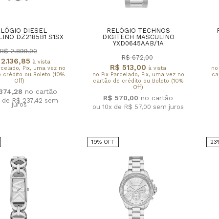
LÓGIO DIESEL
RELÓGIO TECHNOS
INO DZ2185B1 S1SX
DIGITECH MASCULINO
YXD0645AAB/1A
R$ 2.899,00
R$ 672,00
2.136,85
à vista
R$ 513,00
rcelado, Pix, uma vez no
à vista
no
 crédito ou Boleto (10%
no Pix Parcelado, Pix, uma vez no
ca
Off)
cartão de crédito ou Boleto (10%
Off)
.374,28
R$ 570,00
x de R$ 237,42
sem
juros
ou 10x de R$ 57,00
sem juros
19% OFF
23