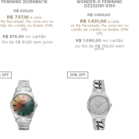
FEMININO 2035NBK/1K
WONDER-D FEMININO
DZ2222B1 S1SX
R$ 920,00
R$ 1.999,00
R$ 737,10
à vista
R$ 1.431,00
 Pix Parcelado, Pix, uma vez no
à vista
rtão de crédito ou Boleto (10%
no Pix Parcelado, Pix, uma vez no
Off)
cartão de crédito ou Boleto (10%
Off)
R$ 819,00
R$ 1.590,00
 10x de R$ 81,90
sem juros
ou 10x de R$ 159,00
sem
juros
% OFF
20% OFF