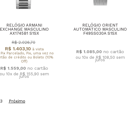
RELÓGIO ARMANI
RELÓGIO ORIENT
EXCHANGE MASCULINO
AUTOMÁTICO MASCULINO
AX1745B1 S1SX
F49SS030A S1SX
R$ 2.026,70
R$ 1.403,10
à vista
R$ 1.085,00
 Pix Parcelado, Pix, uma vez no
ou 10x de R$ 108,50
sem
rtão de crédito ou Boleto (10%
juros
Off)
R$ 1.559,00
ou 10x de R$ 155,90
sem
juros
3
Próximo