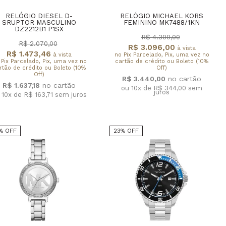
RELÓGIO DIESEL D-
RELÓGIO MICHAEL KORS
SRUPTOR MASCULINO
FEMININO MK7488/1KN
DZ2212B1 P1SX
R$ 4.300,00
R$ 2.070,00
R$ 3.096,00
à vista
R$ 1.473,46
à vista
no Pix Parcelado, Pix, uma vez no
 Pix Parcelado, Pix, uma vez no
cartão de crédito ou Boleto (10%
rtão de crédito ou Boleto (10%
Off)
Off)
R$ 3.440,00
R$ 1.637,18
ou 10x de R$ 344,00
sem
juros
 10x de R$ 163,71
sem juros
% OFF
23% OFF