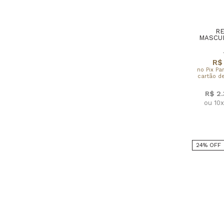
RE
MASCUL
R$ 
no Pix Pa
cartão de
R$ 2
ou 10
24% OFF