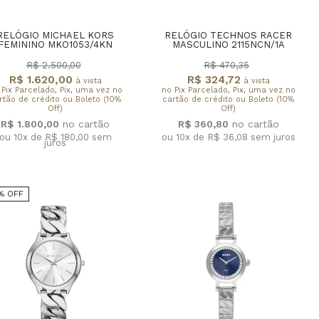
RELÓGIO MICHAEL KORS
RELÓGIO TECHNOS RACER
FEMININO MKO1053/4KN
MASCULINO 2115NCN/1A
R$ 2.500,00
R$ 470,35
R$ 1.620,00
R$ 324,72
à vista
à vista
 Pix Parcelado, Pix, uma vez no
no Pix Parcelado, Pix, uma vez no
rtão de crédito ou Boleto (10%
cartão de crédito ou Boleto (10%
Off)
Off)
R$ 1.800,00
R$ 360,80
ou 10x de R$ 180,00
sem
ou 10x de R$ 36,08
sem juros
juros
% OFF