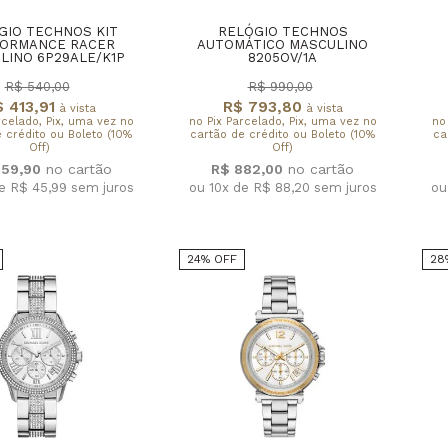
GIO TECHNOS KIT
RELÓGIO TECHNOS
ORMANCE RACER
AUTOMÁTICO MASCULINO
LINO 6P29ALE/K1P
8205OV/1A
R$ 540,00
R$ 990,00
 413,91
R$ 793,80
à vista
à vista
rcelado, Pix, uma vez no
no Pix Parcelado, Pix, uma vez no
no
 crédito ou Boleto (10%
cartão de crédito ou Boleto (10%
ca
Off)
Off)
59,90
R$ 882,00
de R$ 45,99
sem juros
ou 10x de R$ 88,20
sem juros
ou
24% OFF
28