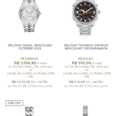
RELÓGIO DIESEL MASCULINO
RELÓGIO TECHNOS DIGITECH
DZ2185B1 S1SX
MASCULINO YXD0645AAB/1A
R$ 2.899,00
R$ 672,00
R$ 2.136,85
R$ 513,00
à vista
à vista
no Pix Parcelado, Pix, uma vez
no Pix Parcelado, Pix, uma vez
no
no
cartão de crédito ou Boleto (10%
cartão de crédito ou Boleto (10%
Off)
Off)
R$ 2.374,28
R$ 570,00
ou 10x de R$ 237,42
sem juros
ou 10x de R$ 57,00
sem juros
20% OFF