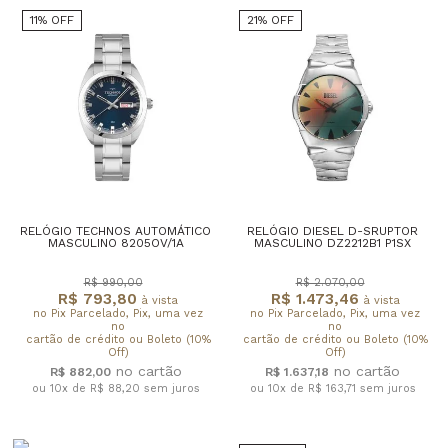
11% OFF
21% OFF
RELÓGIO TECHNOS AUTOMÁTICO
RELÓGIO DIESEL D-SRUPTOR
MASCULINO 8205OV/1A
MASCULINO DZ2212B1 P1SX
R$ 990,00
R$ 2.070,00
R$ 793,80
R$ 1.473,46
à vista
à vista
no Pix Parcelado, Pix, uma vez
no Pix Parcelado, Pix, uma vez
no
no
cartão de crédito ou Boleto (10%
cartão de crédito ou Boleto (10%
Off)
Off)
R$ 882,00
R$ 1.637,18
ou 10x de R$ 88,20
sem juros
ou 10x de R$ 163,71
sem juros