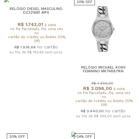
20% OFF
RELÓGIO DIESEL MASCULINO
DZ2216B1 A1PX
R$ 1.743,01
à vista
no Pix Parcelado, Pix, uma vez
no
cartão de crédito ou Boleto (10%
Off)
R$ 1.936,68
ou 10x de R$ 193,66
sem juros
RELÓGIO MICHAEL KORS
FEMININO MK7488/1KN
R$ 4.300,00
R$ 3.096,00
à vista
no Pix Parcelado, Pix, uma vez
no
cartão de crédito ou Boleto (10%
Off)
R$ 3.440,00
ou 10x de R$ 344,00
sem juros
20% OFF
24% OFF