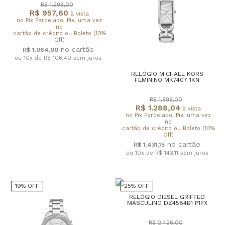
R$ 1.299,00
R$ 957,60
à vista
no Pix Parcelado, Pix, uma vez
no
cartão de crédito ou Boleto (10%
Off)
R$ 1.064,00
ou 10x de R$ 106,40
sem juros
RELÓGIO MICHAEL KORS
FEMININO MK7407 1KN
R$ 1.888,00
R$ 1.288,04
à vista
no Pix Parcelado, Pix, uma vez
no
cartão de crédito ou Boleto (10%
Off)
R$ 1.431,15
ou 10x de R$ 143,11
sem juros
19% OFF
25% OFF
RELÓGIO DIESEL GRIFFED
MASCULINO DZ4584B1 P1PX
R$ 2.426,00