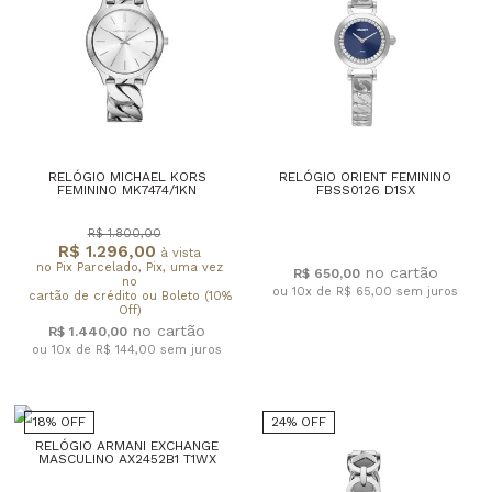
RELÓGIO MICHAEL KORS
RELÓGIO ORIENT FEMININO
FEMININO MK7474/1KN
FBSS0126 D1SX
R$ 1.800,00
R$ 1.296,00
à vista
no Pix Parcelado, Pix, uma vez
R$ 650,00
no
ou 10x de R$ 65,00
sem juros
cartão de crédito ou Boleto (10%
Off)
R$ 1.440,00
ou 10x de R$ 144,00
sem juros
18% OFF
24% OFF
RELÓGIO ARMANI EXCHANGE
MASCULINO AX2452B1 T1WX