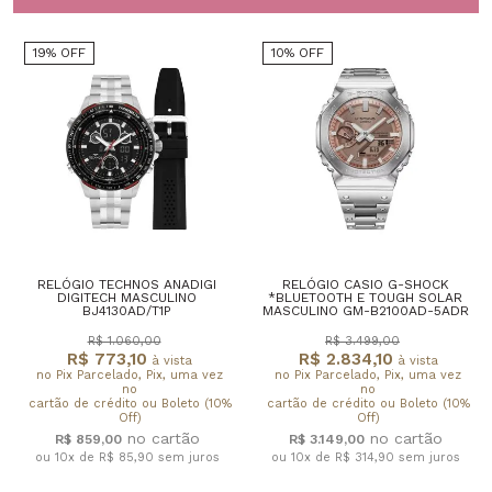
19% OFF
10% OFF
RELÓGIO TECHNOS ANADIGI
RELÓGIO CASIO G-SHOCK
DIGITECH MASCULINO
*BLUETOOTH E TOUGH SOLAR
BJ4130AD/T1P
MASCULINO GM-B2100AD-5ADR
R$ 1.060,00
R$ 3.499,00
R$ 773,10
R$ 2.834,10
à vista
à vista
no Pix Parcelado, Pix, uma vez
no Pix Parcelado, Pix, uma vez
no
no
cartão de crédito ou Boleto (10%
cartão de crédito ou Boleto (10%
Off)
Off)
R$ 859,00
R$ 3.149,00
ou 10x de R$ 85,90
sem juros
ou 10x de R$ 314,90
sem juros