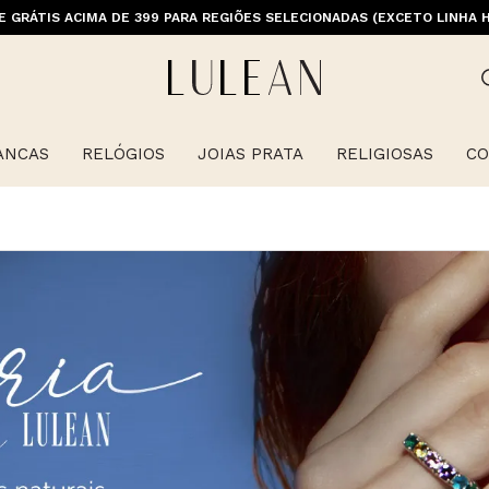
M PRIMEIRACOMPRA (EXCETO OFERTAS, ALIANÇAS, RELÓGIOS E ITENS 
E GRÁTIS ACIMA DE 399 PARA REGIÕES SELECIONADAS (EXCETO LINHA 
ANCAS
RELÓGIOS
JOIAS PRATA
RELIGIOSAS
CO