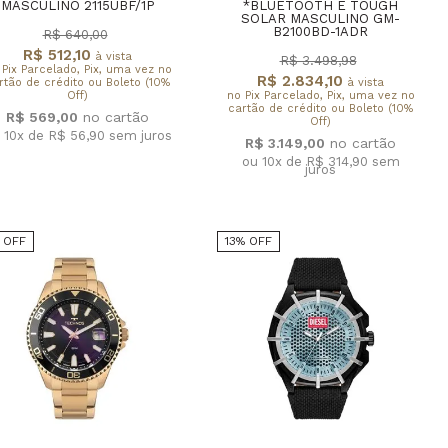
MASCULINO 2115UBF/1P
*BLUETOOTH E TOUGH
SOLAR MASCULINO GM-
B2100BD-1ADR
R$ 640,00
R$ 512,10
à vista
R$ 3.498,98
 Pix Parcelado, Pix, uma vez no
R$ 2.834,10
rtão de crédito ou Boleto (10%
à vista
Off)
no Pix Parcelado, Pix, uma vez no
cartão de crédito ou Boleto (10%
R$ 569,00
Off)
 10x de R$ 56,90
sem juros
R$ 3.149,00
ou 10x de R$ 314,90
sem
juros
% OFF
13% OFF