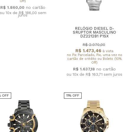
Off)
R$ 1.860,00
ou 10x de R$ 186,00
sem
juros
RELÓGIO DIESEL D-
SRUPTOR MASCULINO
DZ2212B1 P1SX
R$ 2.070,00
R$ 1.473,46
à vista
no Pix Parcelado, Pix, uma vez no
cartão de crédito ou Boleto (10%
Off)
R$ 1.637,18
ou 10x de R$ 163,71
sem juros
% OFF
11% OFF