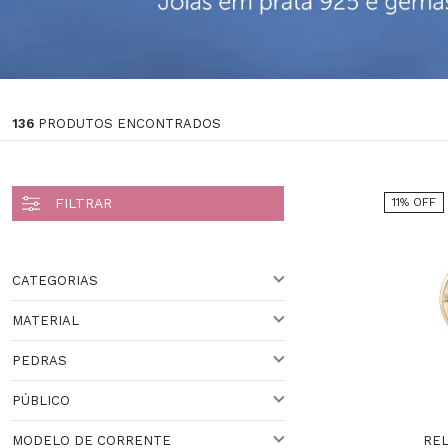
136
PRODUTOS ENCONTRADOS
11% OFF
CATEGORIAS
MATERIAL
Gioielleria By Lulean (3)
PEDRAS
AÇO
Relógios (130)
PÚBLICO
OURO
ESPINÉLIO
Casio Sale (18)
RE
MODELO DE CORRENTE