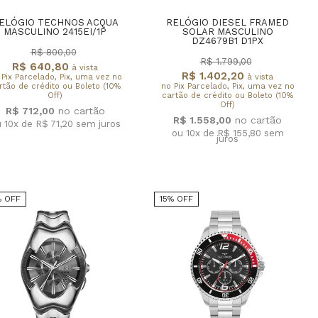
ELÓGIO TECHNOS ACQUA
RELÓGIO DIESEL FRAMED
MASCULINO 2415EI/1P
SOLAR MASCULINO
DZ4679B1 D1PX
R$ 800,00
R$ 1.799,00
R$ 640,80
à vista
R$ 1.402,20
 Pix Parcelado, Pix, uma vez no
à vista
rtão de crédito ou Boleto (10%
no Pix Parcelado, Pix, uma vez no
Off)
cartão de crédito ou Boleto (10%
Off)
R$ 712,00
R$ 1.558,00
 10x de R$ 71,20
sem juros
ou 10x de R$ 155,80
sem
juros
% OFF
15% OFF