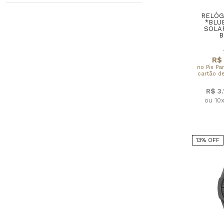
RELÓG
SMARTWATCH
Faixa de Preço
*BLU
SOLA
B
ANALÓGICO
MONITOR FREQUÊNCIA CARDÍACA
R$ 
no Pix Pa
cartão de
TÁBUA DE MARÉS
R$ 3
PACER (MARCA-PASSO)
ou 10
13% OFF