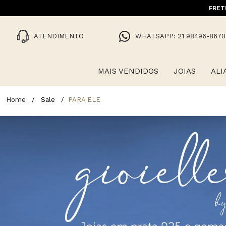
10% OFF NA 1ª COMPRA COM CUPO
FRET
ATENDIMENTO
WHATSAPP: 21 98496-8670
MAIS VENDIDOS
JOIAS
ALI
Sale
PARA ELE