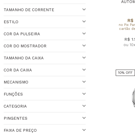
PARA ELE
PRATA
AUTOM
Veja todas as opções
TAMANHO DE CORRENTE
VENEZIANA LONGA
R$ 
ESTILO
no Pix Pa
45,00CM (APROX)
cartão de
COR DA PULSEIRA
ESPORTIVO
R$ 1
ou 10
COR DO MOSTRADOR
CLÁSSICO
PRETO
TAMANHO DA CAIXA
PRATEADO
PRETO
COR DA CAIXA
10% OFF
DOURADO
VARIADO
30 A 36 MM
MECANISMO
VARIADO
PRATEADO
ACIMA DE 44 MM
PRATEADA
FUNÇÕES
BRANCO
DOURADO
41 A 44 MM
DOURADA
AUTOMÁTICO
CATEGORIA
BRANCO
37 A 40 MM
PRETO
QUARTZO
CRONÓGRAFO
PINGENTES
VARIADO
SOLAR
CRONÔMETRO
COLEÇÃO ANÉIS
FAIXA DE PREÇO
ROSÉ
HORA MNUDI
PROTEÇÃO E FÉ