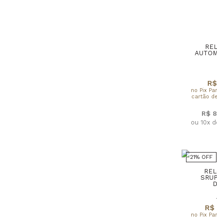
RE
AUTOM
R$
no Pix Pa
cartão de
R$ 8
ou 10x 
21% OFF
REL
SRU
D
R$ 
no Pix Pa