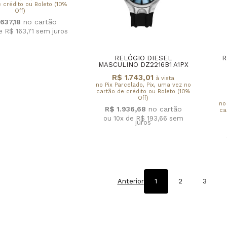
 crédito ou Boleto (10%
Off)
.637,18
e R$ 163,71
sem juros
RELÓGIO DIESEL
R
MASCULINO DZ2216B1 A1PX
R$ 1.743,01
à vista
no Pix Parcelado, Pix, uma vez no
cartão de crédito ou Boleto (10%
Off)
no
R$ 1.936,68
ca
ou 10x de R$ 193,66
sem
juros
Anterior
1
2
3