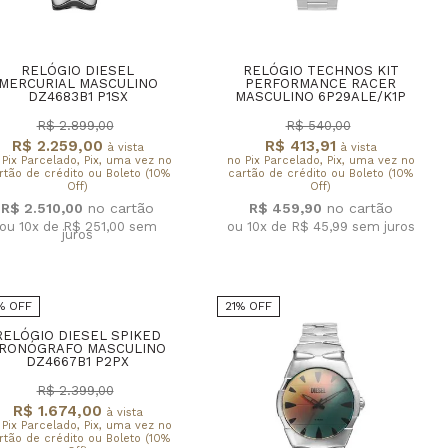
RELÓGIO DIESEL
RELÓGIO TECHNOS KIT
MERCURIAL MASCULINO
PERFORMANCE RACER
DZ4683B1 P1SX
MASCULINO 6P29ALE/K1P
R$ 2.899,00
R$ 540,00
R$ 2.259,00
R$ 413,91
à vista
à vista
 Pix Parcelado, Pix, uma vez no
no Pix Parcelado, Pix, uma vez no
rtão de crédito ou Boleto (10%
cartão de crédito ou Boleto (10%
Off)
Off)
R$ 2.510,00
R$ 459,90
ou 10x de R$ 251,00
sem
ou 10x de R$ 45,99
sem juros
juros
% OFF
21% OFF
RELÓGIO DIESEL SPIKED
RONÓGRAFO MASCULINO
DZ4667B1 P2PX
R$ 2.399,00
R$ 1.674,00
à vista
 Pix Parcelado, Pix, uma vez no
rtão de crédito ou Boleto (10%