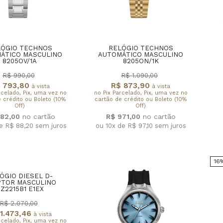
LÓGIO TECHNOS
RELÓGIO TECHNOS
ÁTICO MASCULINO
AUTOMÁTICO MASCULINO
8205OV/1A
8205ON/1K
R$ 990,00
R$ 1.090,00
 793,80
R$ 873,90
à vista
à vista
rcelado, Pix, uma vez no
no Pix Parcelado, Pix, uma vez no
 crédito ou Boleto (10%
cartão de crédito ou Boleto (10%
Off)
Off)
82,00
R$ 971,00
de R$ 88,20
sem juros
ou 10x de R$ 97,10
sem juros
16
ÓGIO DIESEL D-
PTOR MASCULINO
Z2215B1 E1EX
R$ 2.070,00
1.473,46
à vista
rcelado, Pix, uma vez no