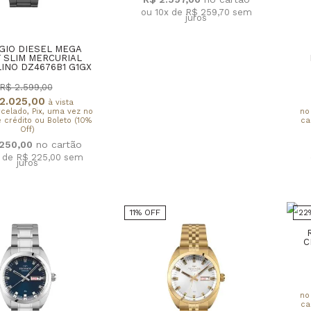
ou 10x de R$ 259,70
sem
juros
GIO DIESEL MEGA
F SLIM MERCURIAL
INO DZ4676B1 G1GX
R$ 2.599,00
2.025,00
à vista
rcelado, Pix, uma vez no
no
 crédito ou Boleto (10%
ca
Off)
.250,00
x de R$ 225,00
sem
juros
11% OFF
22
C
no
ca