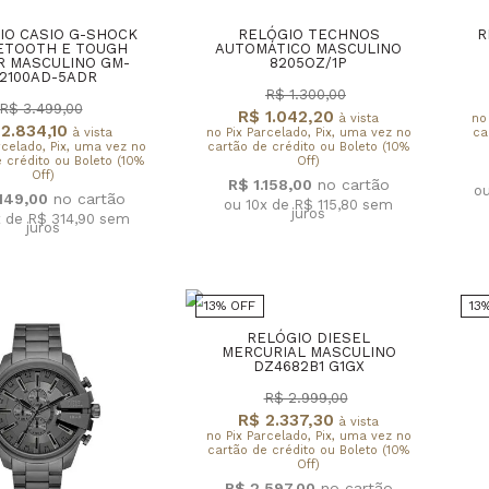
IO CASIO G-SHOCK
RELÓGIO TECHNOS
R
ETOOTH E TOUGH
AUTOMÁTICO MASCULINO
R MASCULINO GM-
8205OZ/1P
2100AD-5ADR
R$ 1.300,00
R$ 3.499,00
R$ 1.042,20
à vista
no
2.834,10
à vista
no Pix Parcelado, Pix, uma vez no
ca
rcelado, Pix, uma vez no
cartão de crédito ou Boleto (10%
 crédito ou Boleto (10%
Off)
Off)
R$ 1.158,00
ou
.149,00
ou 10x de R$ 115,80
sem
juros
x de R$ 314,90
sem
juros
13% OFF
13
RELÓGIO DIESEL
MERCURIAL MASCULINO
DZ4682B1 G1GX
R$ 2.999,00
R$ 2.337,30
à vista
no Pix Parcelado, Pix, uma vez no
cartão de crédito ou Boleto (10%
Off)
R$ 2.597,00