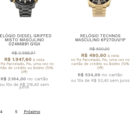
ELÓGIO DIESEL GRIFFED
RELÓGIO TECHNOS
MISTO MASCULINO
MASCULINO 6P27DUV/1P
DZ4668B1 G1GX
R$ 600,00
R$ 2.588,97
R$ 480,60
à vista
R$ 1.947,60
à vista
no Pix Parcelado, Pix, uma vez no
 Pix Parcelado, Pix, uma vez no
cartão de crédito ou Boleto (10%
rtão de crédito ou Boleto (10%
Off)
Off)
R$ 534,00
R$ 2.164,00
ou 10x de R$ 53,40
sem juros
ou 10x de R$ 216,40
sem
juros
4
5
Próximo