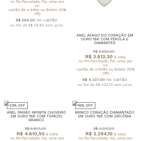
no Pix Parcelado, Pix, uma vez
no
cartão de crédito ou Boleto (10%
Off)
R$ 599,00
ou 10x de R$ 59,90
sem juros
ANEL AFAGO DO CORAÇÃO EM
OURO 18K COM PÉROLA E
DIAMANTES
R$ 5.552,00
R$ 3.813,30
à vista
no Pix Parcelado, Pix, uma vez
no
cartão de crédito ou Boleto (10%
Off)
R$ 4.237,00
ou 10x de R$ 423,70
sem juros
23% OFF
16% OFF
ANEL PAIXÃO INFINITA CHUVEIRO
BRINCO CORAÇÃO DIAMANTADO
EM OURO 18K COM TOPÁZIO
EM OURO 18K COM ZIRCÔNIA
BRANCO
R$ 6.944,00
R$ 3.047,00
R$ 4.810,50
R$ 2.294,10
à vista
à vista
no Pix Parcelado, Pix, uma vez
no Pix Parcelado, Pix, uma vez