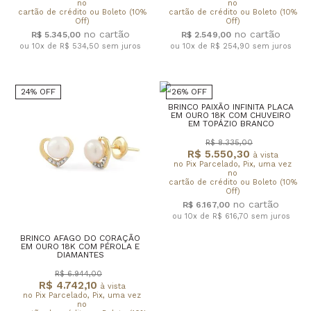
no
no
cartão de crédito ou Boleto (10%
cartão de crédito ou Boleto (10%
Off)
Off)
R$ 5.345,00
R$ 2.549,00
ou 10x de R$ 534,50
sem juros
ou 10x de R$ 254,90
sem juros
24% OFF
26% OFF
BRINCO PAIXÃO INFINITA PLACA
EM OURO 18K COM CHUVEIRO
EM TOPÁZIO BRANCO
R$ 8.335,00
R$ 5.550,30
à vista
no Pix Parcelado, Pix, uma vez
no
cartão de crédito ou Boleto (10%
Off)
R$ 6.167,00
ou 10x de R$ 616,70
sem juros
BRINCO AFAGO DO CORAÇÃO
EM OURO 18K COM PÉROLA E
DIAMANTES
R$ 6.944,00
R$ 4.742,10
à vista
no Pix Parcelado, Pix, uma vez
no