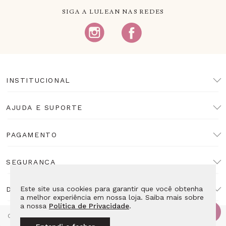
SIGA A LULEAN NAS REDES
INSTITUCIONAL
AJUDA E SUPORTE
PAGAMENTO
SEGURANÇA
Este site usa cookies para garantir que você obtenha
DESENVOLVIMENTO
a melhor experiência em nossa loja. Saiba mais sobre
a nossa
Política de Privacidade
.
Copyright Lulean. Todos os direitos reservados. Proibida reprodução
total ou parcial. Preços e estoque sujeitos a alteração sem aviso