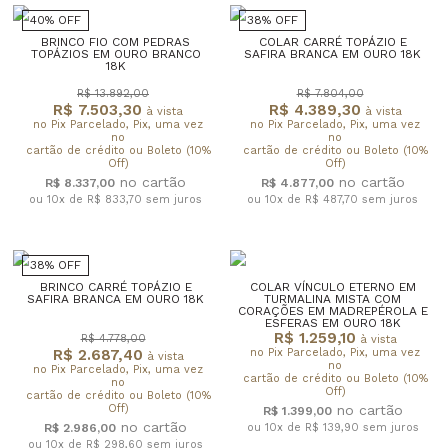
40% OFF
38% OFF
BRINCO FIO COM PEDRAS
COLAR CARRÉ TOPÁZIO E
TOPÁZIOS EM OURO BRANCO
SAFIRA BRANCA EM OURO 18K
18K
R$ 13.892,00
R$ 7.804,00
R$ 7.503,30
R$ 4.389,30
à vista
à vista
no Pix Parcelado, Pix, uma vez
no Pix Parcelado, Pix, uma vez
no
no
cartão de crédito ou Boleto (10%
cartão de crédito ou Boleto (10%
Off)
Off)
R$ 8.337,00
R$ 4.877,00
ou 10x de R$ 833,70
sem juros
ou 10x de R$ 487,70
sem juros
38% OFF
BRINCO CARRÉ TOPÁZIO E
COLAR VÍNCULO ETERNO EM
SAFIRA BRANCA EM OURO 18K
TURMALINA MISTA COM
CORAÇÕES EM MADREPÉROLA E
ESFERAS EM OURO 18K
R$ 1.259,10
R$ 4.778,00
à vista
R$ 2.687,40
no Pix Parcelado, Pix, uma vez
à vista
no
no Pix Parcelado, Pix, uma vez
cartão de crédito ou Boleto (10%
no
Off)
cartão de crédito ou Boleto (10%
Off)
R$ 1.399,00
R$ 2.986,00
ou 10x de R$ 139,90
sem juros
ou 10x de R$ 298,60
sem juros