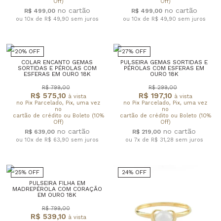
Off)
Off)
R$ 499,00
R$ 499,00
ou 10x de R$ 49,90
sem juros
ou 10x de R$ 49,90
sem juros
20% OFF
27% OFF
COLAR ENCANTO GEMAS
PULSEIRA GEMAS SORTIDAS E
SORTIDAS E PÉROLAS COM
PÉROLAS COM ESFERAS EM
ESFERAS EM OURO 18K
OURO 18K
R$ 799,00
R$ 299,00
R$ 575,10
R$ 197,10
à vista
à vista
no Pix Parcelado, Pix, uma vez
no Pix Parcelado, Pix, uma vez
no
no
cartão de crédito ou Boleto (10%
cartão de crédito ou Boleto (10%
Off)
Off)
R$ 639,00
R$ 219,00
ou 10x de R$ 63,90
sem juros
ou 7x de R$ 31,28
sem juros
25% OFF
24% OFF
PULSEIRA FILHA EM
MADREPÉROLA COM CORAÇÃO
EM OURO 18K
R$ 799,00
R$ 539,10
à vista