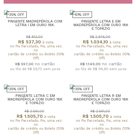
35% OFF
61% OFF
PINGENTE MADREPÉROLA COM
PINGENTE LETRA E EM
LETRA I EM OURO 18K.
MADREPÉROLA COM OURO 18K
E TOPÁZIO
R$ 913,00
R$ 2.946,00
R$ 537,30
R$ 1.034,10
à vista
à vista
no Pix Parcelado, Pix, uma vez
no Pix Parcelado, Pix, uma vez
no
no
cartão de crédito ou Boleto (10%
cartão de crédito ou Boleto (10%
Off)
Off)
R$ 597,00
R$ 1.149,00
ou 10x de R$ 59,70
sem juros
ou 10x de R$ 114,90
sem juros
35% OFF
35% OFF
PINGENTE LETRA C EM
PINGENTE LETRA R EM
MADREPÉROLA COM OURO 18K
MADREPÉROLA COM OURO 18K
E TOPÁZIO
E TOPÁZIO
R$ 2.561,00
R$ 2.561,00
R$ 1.505,70
R$ 1.505,70
à vista
à vista
no Pix Parcelado, Pix, uma vez
no Pix Parcelado, Pix, uma vez
no
no
cartão de crédito ou Boleto (10%
cartão de crédito ou Boleto (10%
Off)
Off)