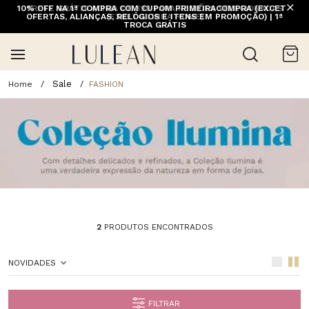
10% OFF NA 1ª COMPRA COM CUPOM PRIMEIRACOMPRA (EXCETO
FRETE GRÁTIS ACIMA DE 399 PARA REGIÕES SELECIONADAS
OFERTAS, ALIANÇAS, RELÓGIOS E ITENS EM PROMOÇÃO) | 1ª
(EXCETO LINHA HOME)
TROCA GRÁTIS
Sale
FASHION
2
PRODUTOS ENCONTRADOS
NOVIDADES
FILTRAR