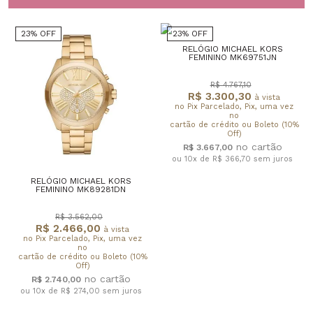
23% OFF
23% OFF
RELÓGIO MICHAEL KORS
FEMININO MK69751JN
R$ 4.767,10
R$ 3.300,30
à vista
no Pix Parcelado, Pix, uma vez
no
cartão de crédito ou Boleto (10%
Off)
R$ 3.667,00
ou 10x de R$ 366,70
sem juros
RELÓGIO MICHAEL KORS
FEMININO MK89281DN
R$ 3.562,00
R$ 2.466,00
à vista
no Pix Parcelado, Pix, uma vez
no
cartão de crédito ou Boleto (10%
Off)
R$ 2.740,00
ou 10x de R$ 274,00
sem juros