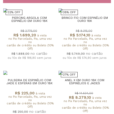
32% OFF
38% OFF
PIERCING ARGOLA COM
BRINCO FIO COM ESPINÉLIO EM
ESPINÉLIO EM OURO 18K
OURO 18K
R$ 2.775,00
R$ 9.315,00
R$ 1.699,20
R$ 5.174,10
à vista
à vista
no Pix Parcelado, Pix, uma vez
no Pix Parcelado, Pix, uma vez
no
no
cartão de crédito ou Boleto (10%
cartão de crédito ou Boleto (10%
Off)
Off)
R$ 1.888,00
R$ 5.749,00
ou 10x de R$ 188,80
sem juros
ou 10x de R$ 574,90
sem juros
37% OFF
PULSEIRA DE ESPINÉLIO COM
ANEL X EM OURO 18K COM
JADE E ESFERAS EM OURO 18K
ESPINÉLIOS E JADES
R$ 225,00
R$ 14.634,00
à vista
no Pix Parcelado, Pix, uma vez
R$ 8.279,10
à vista
no
no Pix Parcelado, Pix, uma vez
cartão de crédito ou Boleto (10%
no
Off)
cartão de crédito ou Boleto (10%
Off)
R$ 250,00