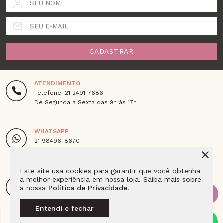
SEU NOME
SEU E-MAIL
CADASTRAR
ATENDIMENTO
Telefone: 21 2491-7686
De Segunda à Sexta das 9h às 17h
WHATSAPP
21 98496-8670
De Segunda à Sexta das 9h às 18h
Este site usa cookies para garantir que você obtenha
a melhor experiência em nossa loja. Saiba mais sobre
ENDEREÇO
a nossa
Política de Privacidade
.
Av. Das Americas 4666 Loja 115E2 Barra da Tijuca,
Cep - 22640-102 - Rio de Janeiro - RJ
Entendi e fechar