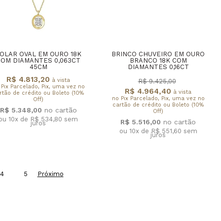
OLAR OVAL EM OURO 18K
BRINCO CHUVEIRO EM OURO
COM DIAMANTES 0,063CT
BRANCO 18K COM
45CM
DIAMANTES 0,16CT
R$ 4.813,20
à vista
R$ 9.425,00
 Pix Parcelado, Pix, uma vez no
R$ 4.964,40
à vista
rtão de crédito ou Boleto (10%
no Pix Parcelado, Pix, uma vez no
Off)
cartão de crédito ou Boleto (10%
R$ 5.348,00
Off)
ou 10x de R$ 534,80
sem
R$ 5.516,00
juros
ou 10x de R$ 551,60
sem
juros
4
5
Próximo