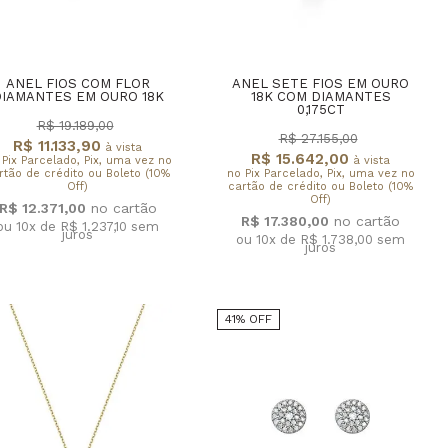
ANEL FIOS COM FLOR
ANEL SETE FIOS EM OURO
IAMANTES EM OURO 18K
18K COM DIAMANTES
0,175CT
R$ 19.189,00
R$ 27.155,00
R$ 11.133,90
à vista
R$ 15.642,00
 Pix Parcelado, Pix, uma vez no
à vista
rtão de crédito ou Boleto (10%
no Pix Parcelado, Pix, uma vez no
Off)
cartão de crédito ou Boleto (10%
Off)
R$ 12.371,00
R$ 17.380,00
ou 10x de R$ 1.237,10
sem
juros
ou 10x de R$ 1.738,00
sem
juros
41% OFF