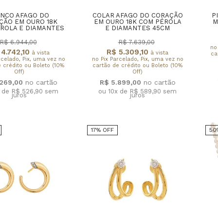
INCO AFAGO DO
COLAR AFAGO DO CORAÇÃO
P
ÇÃO EM OURO 18K
EM OURO 18K COM PÉROLA
M
ROLA E DIAMANTES
E DIAMANTES 45CM
R$ 6.944,00
R$ 7.639,00
no
4.742,10
R$ 5.309,10
à vista
à vista
ca
rcelado, Pix, uma vez no
no Pix Parcelado, Pix, uma vez no
 crédito ou Boleto (10%
cartão de crédito ou Boleto (10%
Off)
Off)
.269,00
R$ 5.899,00
x de R$ 526,90
sem
ou 10x de R$ 589,90
sem
juros
juros
17% OFF
50