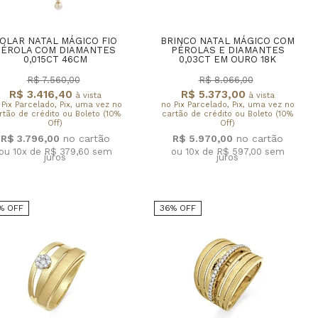
OLAR NATAL MÁGICO FIO
BRINCO NATAL MÁGICO COM
PÉROLA COM DIAMANTES
PÉROLAS E DIAMANTES
0,015CT 46CM
0,03CT EM OURO 18K
R$ 7.560,00
R$ 8.066,00
R$ 3.416,40
R$ 5.373,00
à vista
à vista
 Pix Parcelado, Pix, uma vez no
no Pix Parcelado, Pix, uma vez no
rtão de crédito ou Boleto (10%
cartão de crédito ou Boleto (10%
Off)
Off)
R$ 3.796,00
R$ 5.970,00
ou 10x de R$ 379,60
sem
ou 10x de R$ 597,00
sem
juros
juros
% OFF
36% OFF