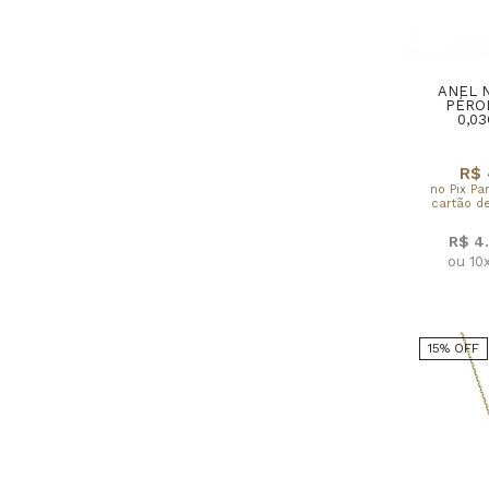
ANEL 
PÉRO
0,0
R$ 
no Pix Pa
cartão de
R$ 4
ou 10
15% OFF