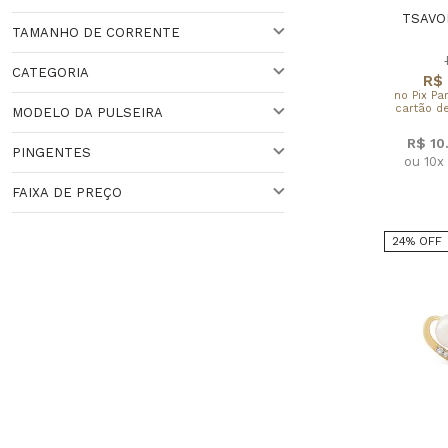
PARA ELA
TSAVO
TAMANHO DE CORRENTE
FEMININO
CADEADO
CATEGORIA
R$ 
VENEZIANA
45,00CM (APROX)
no Pix Pa
cartão de
MODELO DA PULSEIRA
42,00CM (APROX.),45,00CM (APROX)
SOLITÁRIOS
R$ 10
PINGENTES
ou 10x
41CM (APROX.),46CM(APROX)
COLEÇÃO ANÉIS
OUTROS
FAIXA DE PREÇO
MEIA ALIANÇA
BRACELETE
COLEÇÕES PINGENTES
24% OFF
MENINA
Faixa de Preço
MENINO
MENINO E MENINA