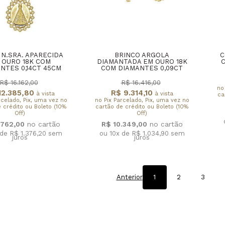
 N.SRA. APARECIDA
BRINCO ARGOLA
C
 OURO 18K COM
DIAMANTADA EM OURO 18K
NTES 0,14CT 45CM
COM DIAMANTES 0,09CT
R$ 16.162,00
R$ 16.416,00
no
12.385,80
R$ 9.314,10
à vista
à vista
ca
rcelado, Pix, uma vez no
no Pix Parcelado, Pix, uma vez no
 crédito ou Boleto (10%
cartão de crédito ou Boleto (10%
Off)
Off)
.762,00
R$ 10.349,00
 de R$ 1.376,20
sem
ou 10x de R$ 1.034,90
sem
juros
juros
Anterior
1
2
3