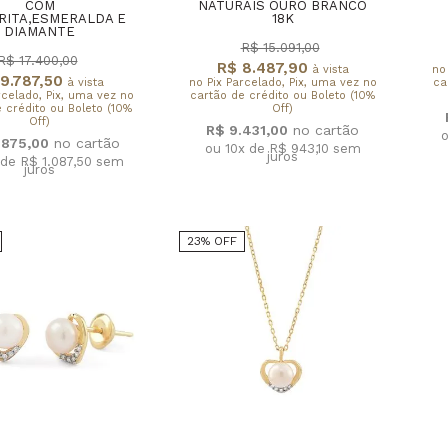
COM
NATURAIS OURO BRANCO
RITA,ESMERALDA E
18K
DIAMANTE
R$ 15.091,00
R$ 17.400,00
R$ 8.487,90
à vista
no
9.787,50
à vista
no Pix Parcelado, Pix, uma vez no
ca
rcelado, Pix, uma vez no
cartão de crédito ou Boleto (10%
 crédito ou Boleto (10%
Off)
Off)
R$ 9.431,00
o
.875,00
ou 10x de R$ 943,10
sem
juros
 de R$ 1.087,50
sem
juros
23% OFF