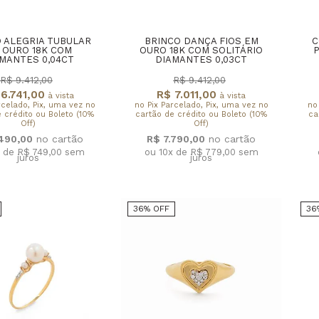
 ALEGRIA TUBULAR
BRINCO DANÇA FIOS EM
C
 OURO 18K COM
OURO 18K COM SOLITÁRIO
MANTES 0,04CT
DIAMANTES 0,03CT
R$ 9.412,00
R$ 9.412,00
6.741,00
R$ 7.011,00
à vista
à vista
rcelado, Pix, uma vez no
no Pix Parcelado, Pix, uma vez no
no
 crédito ou Boleto (10%
cartão de crédito ou Boleto (10%
ca
Off)
Off)
.490,00
R$ 7.790,00
x de R$ 749,00
sem
ou 10x de R$ 779,00
sem
juros
juros
36% OFF
36