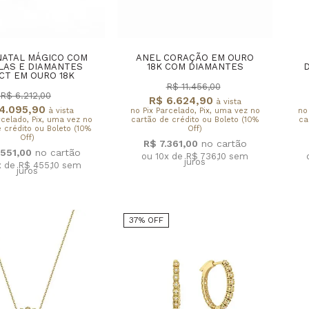
NATAL MÁGICO COM
ANEL CORAÇÃO EM OURO
LAS E DIAMANTES
18K COM DIAMANTES
D
3CT EM OURO 18K
R$ 11.456,00
R$ 6.212,00
R$ 6.624,90
à vista
4.095,90
à vista
no Pix Parcelado, Pix, uma vez no
no
rcelado, Pix, uma vez no
cartão de crédito ou Boleto (10%
ca
 crédito ou Boleto (10%
Off)
Off)
R$ 7.361,00
.551,00
ou 10x de R$ 736,10
sem
juros
x de R$ 455,10
sem
juros
37% OFF