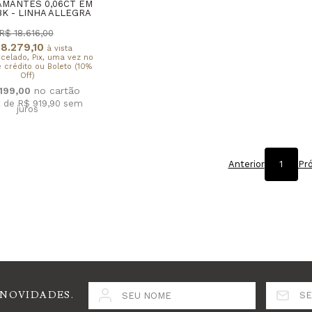
AMANTES 0,06CT EM
8K - LINHA ALLEGRA
R$ 18.616,00
8.279,10
à vista
rcelado, Pix, uma vez no
 crédito ou Boleto (10%
Off)
.199,00
x de R$ 919,90
sem
juros
Anterior
1
Pr
 NOVIDADES.
SEU NOME
SE