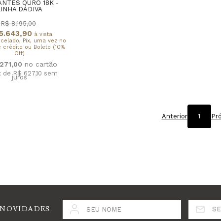
NTES OURO 18K -
LINHA DÁDIVA
R$ 8.195,00
5.643,90
à vista
rcelado, Pix, uma vez no
 crédito ou Boleto (10%
Off)
.271,00
x de R$ 627,10
sem
juros
Anterior
1
Pr
 NOVIDADES.
SEU NOME
SE