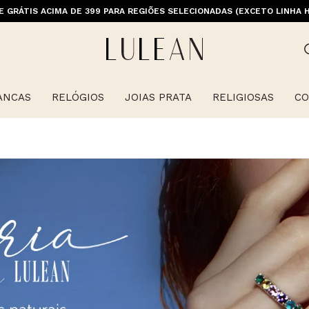
M PRIMEIRACOMPRA (EXCETO OFERTAS, ALIANÇAS, RELÓGIOS E ITENS 
E GRÁTIS ACIMA DE 399 PARA REGIÕES SELECIONADAS (EXCETO LINHA 
ANCAS
RELÓGIOS
JOIAS PRATA
RELIGIOSAS
CO