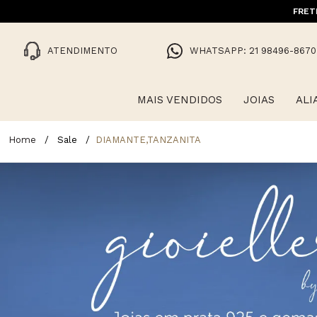
10% OFF NA 1ª COMPRA COM CUPO
FRET
ATENDIMENTO
WHATSAPP: 21 98496-8670
MAIS VENDIDOS
JOIAS
ALI
Sale
DIAMANTE,TANZANITA