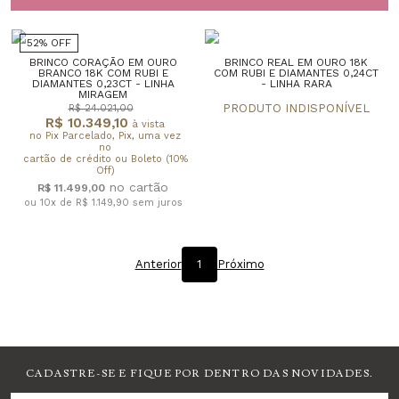
52% OFF
BRINCO CORAÇÃO EM OURO
BRINCO REAL EM OURO 18K
BRANCO 18K COM RUBI E
COM RUBI E DIAMANTES 0,24CT
DIAMANTES 0,23CT - LINHA
- LINHA RARA
MIRAGEM
R$ 24.021,00
R$ 10.349,10
à vista
no Pix Parcelado, Pix, uma vez
no
cartão de crédito ou Boleto (10%
Off)
R$ 11.499,00
ou 10x de R$ 1.149,90
sem juros
Anterior
1
Próximo
CADASTRE-SE E FIQUE POR DENTRO DAS NOVIDADES.