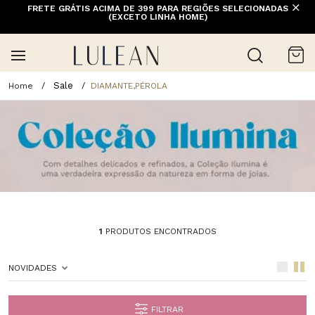
10% OFF NA 1ª COMPRA COM CUPOM PRIMEIRACOMPRA (EXCETO
FRETE GRÁTIS ACIMA DE 399 PARA REGIÕES SELECIONADAS
OFERTAS, ALIANÇAS, RELÓGIOS E ITENS EM PROMOÇÃO) | 1ª
(EXCETO LINHA HOME)
TROCA GRÁTIS
Sale
DIAMANTE,PÉROLA
1
PRODUTOS ENCONTRADOS
NOVIDADES
FILTRAR