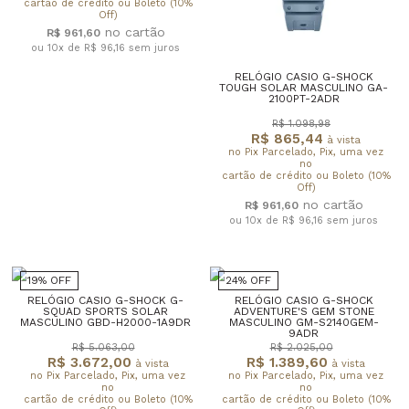
cartão de crédito ou Boleto (10%
Off)
R$ 961,60
ou 10x de R$ 96,16
sem juros
RELÓGIO CASIO G-SHOCK
TOUGH SOLAR MASCULINO GA-
2100PT-2ADR
R$ 1.098,98
R$ 865,44
à vista
no Pix Parcelado, Pix, uma vez
no
cartão de crédito ou Boleto (10%
Off)
R$ 961,60
ou 10x de R$ 96,16
sem juros
19% OFF
24% OFF
RELÓGIO CASIO G-SHOCK G-
RELÓGIO CASIO G-SHOCK
SQUAD SPORTS SOLAR
ADVENTURE'S GEM STONE
MASCULINO GBD-H2000-1A9DR
MASCULINO GM-S2140GEM-
9ADR
R$ 5.063,00
R$ 2.025,00
R$ 3.672,00
R$ 1.389,60
à vista
à vista
no Pix Parcelado, Pix, uma vez
no Pix Parcelado, Pix, uma vez
no
no
cartão de crédito ou Boleto (10%
cartão de crédito ou Boleto (10%