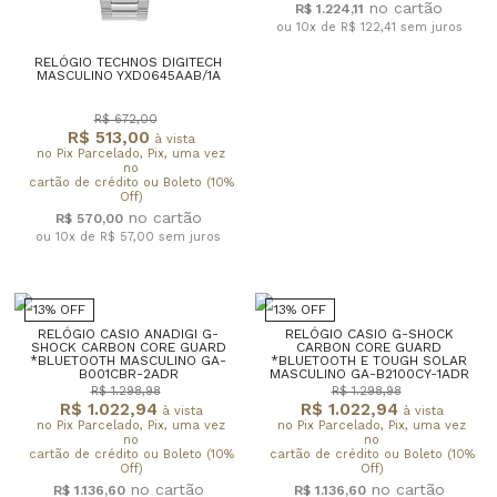
R$ 1.224,11
ou 10x de R$ 122,41
sem juros
RELÓGIO TECHNOS DIGITECH
MASCULINO YXD0645AAB/1A
R$ 672,00
R$ 513,00
à vista
no Pix Parcelado, Pix, uma vez
no
cartão de crédito ou Boleto (10%
Off)
R$ 570,00
ou 10x de R$ 57,00
sem juros
13% OFF
13% OFF
RELÓGIO CASIO ANADIGI G-
RELÓGIO CASIO G-SHOCK
SHOCK CARBON CORE GUARD
CARBON CORE GUARD
*BLUETOOTH MASCULINO GA-
*BLUETOOTH E TOUGH SOLAR
B001CBR-2ADR
MASCULINO GA-B2100CY-1ADR
R$ 1.298,98
R$ 1.298,98
R$ 1.022,94
R$ 1.022,94
à vista
à vista
no Pix Parcelado, Pix, uma vez
no Pix Parcelado, Pix, uma vez
no
no
cartão de crédito ou Boleto (10%
cartão de crédito ou Boleto (10%
Off)
Off)
R$ 1.136,60
R$ 1.136,60