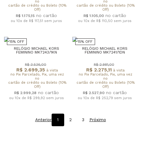
no
no
cartão de crédito ou Boleto (10%
cartão de crédito ou Boleto (10%
Off)
Off)
R$ 1.175,15
R$ 1.105,00
ou 10x de R$ 117,51
sem juros
ou 10x de R$ 110,50
sem juros
15% OFF
15% OFF
RELÓGIO MICHAEL KORS
RELÓGIO MICHAEL KORS
FEMININO MK7243/1KN
FEMININO MK7241/1DN
R$ 3.536,00
R$ 2.981,00
R$ 2.699,35
R$ 2.275,11
à vista
à vista
no Pix Parcelado, Pix, uma vez
no Pix Parcelado, Pix, uma vez
no
no
cartão de crédito ou Boleto (10%
cartão de crédito ou Boleto (10%
Off)
Off)
R$ 2.999,28
R$ 2.527,90
ou 10x de R$ 299,92
sem juros
ou 10x de R$ 252,79
sem juros
Anterior
1
2
3
Próximo