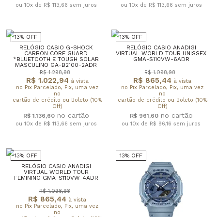
ou 10x de R$ 113,66
sem juros
ou 10x de R$ 113,66
sem juros
13% OFF
13% OFF
RELÓGIO CASIO G-SHOCK
RELÓGIO CASIO ANADIGI
CARBON CORE GUARD
VIRTUAL WORLD TOUR UNISSEX
*BLUETOOTH E TOUGH SOLAR
GMA-S110VW-6ADR
MASCULINO GA-B2100-2ADR
R$ 1.298,98
R$ 1.098,98
R$ 1.022,94
R$ 865,44
à vista
à vista
no Pix Parcelado, Pix, uma vez
no Pix Parcelado, Pix, uma vez
no
no
cartão de crédito ou Boleto (10%
cartão de crédito ou Boleto (10%
Off)
Off)
R$ 1.136,60
R$ 961,60
ou 10x de R$ 113,66
sem juros
ou 10x de R$ 96,16
sem juros
13% OFF
13% OFF
RELÓGIO CASIO ANADIGI
VIRTUAL WORLD TOUR
FEMININO GMA-S110VW-4ADR
R$ 1.098,98
R$ 865,44
à vista
no Pix Parcelado, Pix, uma vez
no