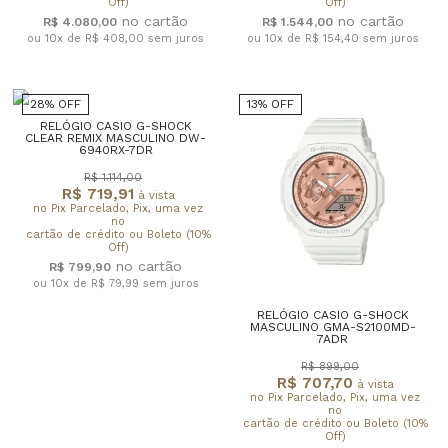
Off)
Off)
R$ 4.080,00
R$ 1.544,00
ou 10x de R$ 408,00
sem juros
ou 10x de R$ 154,40
sem juros
28% OFF
13% OFF
RELÓGIO CASIO G-SHOCK
CLEAR REMIX MASCULINO DW-
6940RX-7DR
R$ 1.114,00
R$ 719,91
à vista
no Pix Parcelado, Pix, uma vez
no
cartão de crédito ou Boleto (10%
Off)
R$ 799,90
ou 10x de R$ 79,99
sem juros
RELÓGIO CASIO G-SHOCK
MASCULINO GMA-S2100MD-
7ADR
R$ 899,00
R$ 707,70
à vista
no Pix Parcelado, Pix, uma vez
no
cartão de crédito ou Boleto (10%
Off)