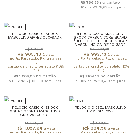
R$ 786,33
ou 10x de R$ 78,63
sem juros
15% OFF
15% OFF
RELÓGIO CASIO G-SHOCK
RELÓGIO CASIO ANADIGI G-
MASCULINO GA-B2100C-9ADR
SHOCK CARBON CORE GUARD
*BLUETOOTH E TOUGH SOLAR
MASCULINO GA-B2100-3ADR
R$ 1.187,00
R$ 1.298,98
R$ 905,40
R$ 993,73
à vista
à vista
no Pix Parcelado, Pix, uma vez
no Pix Parcelado, Pix, uma vez
no
no
cartão de crédito ou Boleto (10%
cartão de crédito ou Boleto (10%
Off)
Off)
R$ 1.006,00
R$ 1.104,14
ou 10x de R$ 100,60
sem juros
ou 10x de R$ 110,41
sem juros
17% OFF
19% OFF
RELÓGIO CASIO G-SHOCK
RELÓGIO DIESEL MASCULINO
SQUAD SPORTS MASCULINO
DZ2159B1 PXVX
GBD-200UU-1DR
R$ 1.417,00
R$ 1.371,00
R$ 1.057,64
R$ 994,50
à vista
à vista
no Pix Parcelado, Pix, uma vez
no Pix Parcelado, Pix, uma vez