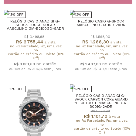
13% OFF
12% OFF
RELÓGIO CASIO ANADIGI G-
RELÓGIO CASIO G-SHOCK
SHOCK TOUGH SOLAR
MASCULINO GBX-100-2ADR
MASCULINO GM-B2100GD-9ADR
R$ 3.498,98
R$ 1.598,00
R$ 2.755,44
R$ 1.266,30
à vista
à vista
no Pix Parcelado, Pix, uma vez
no Pix Parcelado, Pix, uma vez
no
no
cartão de crédito ou Boleto (10%
cartão de crédito ou Boleto (10%
Off)
Off)
R$ 3.061,60
R$ 1.407,00
ou 10x de R$ 306,16
sem juros
ou 10x de R$ 140,70
sem juros
15% OFF
13% OFF
RELÓGIO CASIO ANADIGI G-
SHOCK CARBON CORE GUARD
*BLUETOOTH MASCULINO GA-
B001G-2ADR
R$ 1.398,98
R$ 1.101,70
à vista
no Pix Parcelado, Pix, uma vez
no
cartão de crédito ou Boleto (10%
Off)