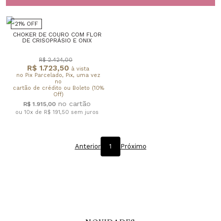
21% OFF
CHOKER DE COURO COM FLOR
DE CRISOPRÁSIO E ONIX
R$ 2.424,00
R$ 1.723,50
à vista
no Pix Parcelado, Pix, uma vez
no
cartão de crédito ou Boleto (10%
Off)
R$ 1.915,00
ou 10x de R$ 191,50
sem juros
Anterior
1
Próximo