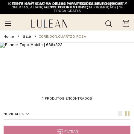
10% OFF NA 1ª COMPRA COM CUPOM PRIMEIRACOMPRA (EXCETO
FRETE GRÁTIS ACIMA DE 399 PARA REGIÕES SELECIONADAS
OFERTAS, ALIANÇAS, RELÓGIOS E ITENS EM PROMOÇÃO) | 1ª
(EXCETO LINHA HOME)
TROCA GRÁTIS
Sale
CORÍNDON,QUARTZO ROSA
1
PRODUTOS ENCONTRADOS
NOVIDADES
FILTRAR