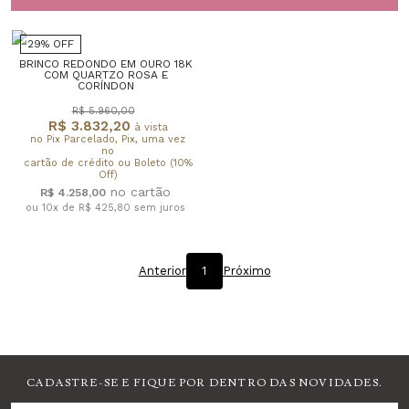
29% OFF
BRINCO REDONDO EM OURO 18K
COM QUARTZO ROSA E
CORÍNDON
R$ 5.960,00
R$ 3.832,20
à vista
no Pix Parcelado, Pix, uma vez
no
cartão de crédito ou Boleto (10%
Off)
R$ 4.258,00
ou 10x de R$ 425,80
sem juros
Anterior
1
Próximo
CADASTRE-SE E FIQUE POR DENTRO DAS NOVIDADES.