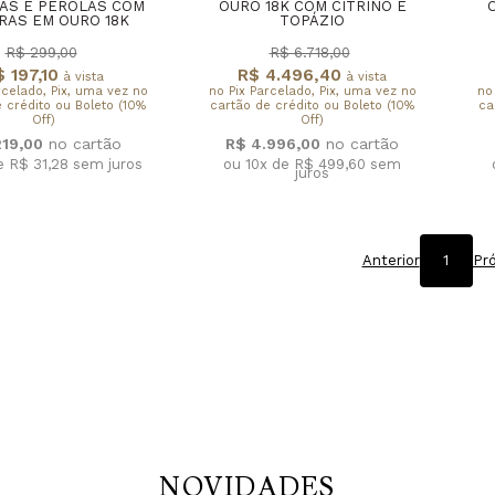
AS E PÉROLAS COM
OURO 18K COM CITRINO E
RAS EM OURO 18K
TOPÁZIO
R$ 299,00
R$ 6.718,00
$ 197,10
R$ 4.496,40
à vista
à vista
rcelado, Pix, uma vez no
no Pix Parcelado, Pix, uma vez no
no
 crédito ou Boleto (10%
cartão de crédito ou Boleto (10%
ca
Off)
Off)
219,00
R$ 4.996,00
e R$ 31,28
sem juros
ou 10x de R$ 499,60
sem
juros
Anterior
1
Pr
NOVIDADES