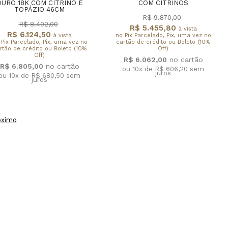
OURO 18K COM CITRINO E
COM CITRINOS
TOPÁZIO 46CM
R$ 9.870,00
R$ 8.402,00
R$ 5.455,80
à vista
R$ 6.124,50
à vista
no Pix Parcelado, Pix, uma vez no
 Pix Parcelado, Pix, uma vez no
cartão de crédito ou Boleto (10%
rtão de crédito ou Boleto (10%
Off)
Off)
R$ 6.062,00
R$ 6.805,00
ou 10x de R$ 606,20
sem
juros
ou 10x de R$ 680,50
sem
juros
óximo