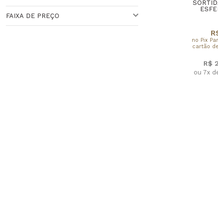
COLEÇÃO ANÉIS
SORTID
ESFE
FAIXA DE PREÇO
OUTROS
R
no Pix Pa
Faixa de Preço
cartão de
R$ 
ou 7x d