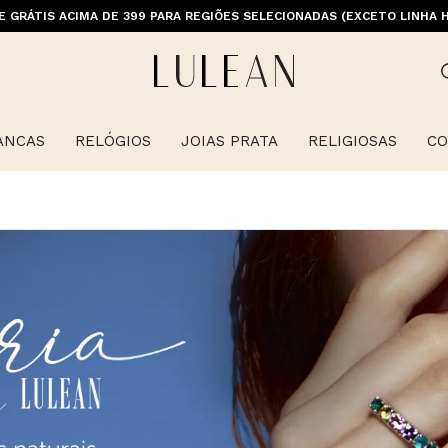
M PRIMEIRACOMPRA (EXCETO OFERTAS, ALIANÇAS, RELÓGIOS E ITENS 
E GRÁTIS ACIMA DE 399 PARA REGIÕES SELECIONADAS (EXCETO LINHA 
ANCAS
RELÓGIOS
JOIAS PRATA
RELIGIOSAS
CO