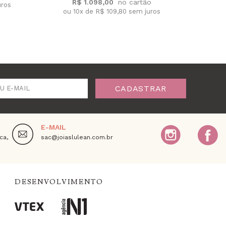
R$ 1.098,00
uros
ou 10x de R$ 109,80 sem juros
ou 
CADASTRAR
U E-MAIL
E-MAIL
ca,
sac@joiaslulean.com.br
DESENVOLVIMENTO