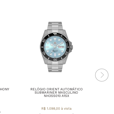
THONY
RELÓGIO ORIENT AUTOMÁTICO
RELÓ
SUBMARINER MASCULINO
E
NH3SS010 A1SX
MA
R$ 1.098,00 à vista