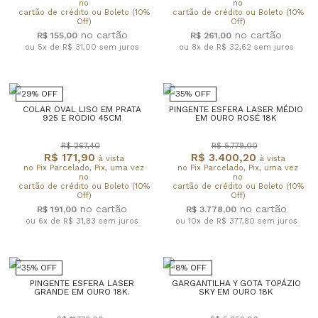
no
no
cartão de crédito ou Boleto (10%
cartão de crédito ou Boleto (10%
Off)
Off)
R$ 155,00
R$ 261,00
ou 5x de R$ 31,00
sem juros
ou 8x de R$ 32,62
sem juros
29% OFF
35% OFF
COLAR OVAL LISO EM PRATA
PINGENTE ESFERA LASER MÉDIO
925 E RÓDIO 45CM
EM OURO ROSÉ 18K
R$ 267,40
R$ 5.779,00
R$ 171,90
R$ 3.400,20
à vista
à vista
no Pix Parcelado, Pix, uma vez
no Pix Parcelado, Pix, uma vez
no
no
cartão de crédito ou Boleto (10%
cartão de crédito ou Boleto (10%
Off)
Off)
R$ 191,00
R$ 3.778,00
ou 6x de R$ 31,83
sem juros
ou 10x de R$ 377,80
sem juros
35% OFF
8% OFF
PINGENTE ESFERA LASER
GARGANTILHA Y GOTA TOPÁZIO
GRANDE EM OURO 18K.
SKY EM OURO 18K