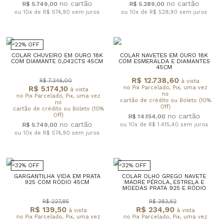
R$ 5.749,00
R$ 5.289,00
ou 10x de R$ 574,90
sem juros
ou 10x de R$ 528,90
sem juros
22% OFF
COLAR CHUVEIRO EM OURO 18K
COLAR NAVETES EM OURO 18K
COM DIAMANTE 0,042CTS 45CM
COM ESMERALDA E DIAMANTES
45CM
R$ 12.738,60
R$ 7.346,00
à vista
R$ 5.174,10
no Pix Parcelado, Pix, uma vez
à vista
no
no Pix Parcelado, Pix, uma vez
cartão de crédito ou Boleto (10%
no
Off)
cartão de crédito ou Boleto (10%
Off)
R$ 14.154,00
R$ 5.749,00
ou 10x de R$ 1.415,40
sem juros
ou 10x de R$ 574,90
sem juros
32% OFF
32% OFF
GARGANTILHA VIDA EM PRATA
COLAR OLHO GREGO NAVETE
925 COM RÓDIO 45CM
MADRE PÉROLA, ESTRELA E
MOEDAS PRATA 925 E RÓDIO
R$ 227,85
R$ 383,62
R$ 139,50
R$ 234,90
à vista
à vista
no Pix Parcelado, Pix, uma vez
no Pix Parcelado, Pix, uma vez