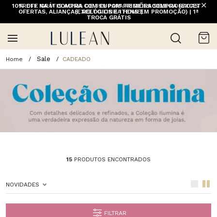
10% OFF NA 1ª COMPRA COM CUPOM PRIMEIRACOMPRA (EXCETO
FRETE GRÁTIS ACIMA DE 399 PARA REGIÕES SELECIONADAS
OFERTAS, ALIANÇAS, RELÓGIOS E ITENS EM PROMOÇÃO) | 1ª
(EXCETO LINHA HOME)
TROCA GRÁTIS
Sale
CADEADO
15
PRODUTOS ENCONTRADOS
NOVIDADES
FILTRAR