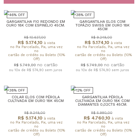
46% OFF
38% OFF
GARGANTILHA FIO REDONDO EM
GARGANTILHA ELOS COM
OURO 18K COM ESPINÉLIO 45CM.
TOPÁZIO SWISS EM OURO 18K
45CM
R$ 10.637,00
R$ 9.249,00
R$ 5.174,10
R$ 5.174,10
à vista
à vista
no Pix Parcelado, Pix, uma vez
no Pix Parcelado, Pix, uma vez
no
no
cartão de crédito ou Boleto (10%
cartão de crédito ou Boleto (10%
Off)
Off)
R$ 5.749,00
R$ 5.749,00
ou 10x de R$ 574,90
sem juros
ou 10x de R$ 574,90
sem juros
38% OFF
12% OFF
COLAR ELOS COM PÉROLA
GARGANTILHA PÉROLA
CULTIVADA EM OURO 18K 45CM
CULTIVADA EM OURO 18K COM
DIAMANTES 0,02CTS 45CM.
R$ 9.249,00
R$ 5.980,00
R$ 5.174,10
R$ 4.760,10
à vista
à vista
no Pix Parcelado, Pix, uma vez
no Pix Parcelado, Pix, uma vez
no
no
cartão de crédito ou Boleto (10%
cartão de crédito ou Boleto (10%
Off)
Off)