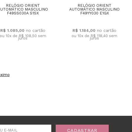
RELÓGIO ORIENT
RELÓGIO ORIENT
AUTOMÁTICO MASCULINO
AUTOMÁTICO MASCULINO
F49SS030A S1SX
F49YY030 E1GX
R$ 1.085,00
R$ 1.184,00
ou 10x de R$ 108,50
sem
ou 10x de R$ 118,40
sem
juros
juros
óximo
CADASTRAR
U E-MAIL