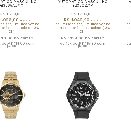
ÁTICO MASCULINO
AUTOMÁTICO MASCULINO
G3265AU/1X
8205OZ/1P
R$ 1.280,00
R$ 1.300,00
1.026,00
R$ 1.042,20
à vista
à vista
rcelado, Pix, uma vez no
no Pix Parcelado, Pix, uma vez no
no
 crédito ou Boleto (10%
cartão de crédito ou Boleto (10%
ca
Off)
Off)
.140,00
R$ 1.158,00
x de R$ 114,00
sem
ou 10x de R$ 115,80
sem
ou
juros
juros