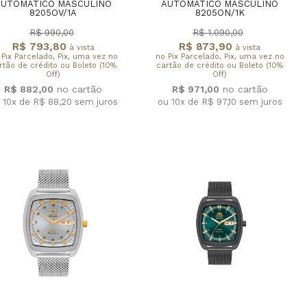
AUTOMÁTICO MASCULINO
AUTOMÁTICO MASCULINO
8205OV/1A
8205ON/1K
R$ 990,00
R$ 1.090,00
R$ 793,80
R$ 873,90
à vista
à vista
 Pix Parcelado, Pix, uma vez no
no Pix Parcelado, Pix, uma vez no
rtão de crédito ou Boleto (10%
cartão de crédito ou Boleto (10%
Off)
Off)
R$ 882,00
R$ 971,00
 10x de R$ 88,20
sem juros
ou 10x de R$ 97,10
sem juros