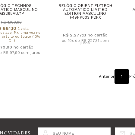
LÓGIO TECHNOS
RELÓGIO ORIENT FLYTECH
ÁTICO MASCULINO
AUTOMÁTICO LIMITED
G3265AU/1P
EDITION MASCULINO
F49PP033 P2PX
R$ 1.100,00
 881,10
à vista
rcelado, Pix, uma vez no
R$ 2.277,13
 crédito ou Boleto (10%
ou 10x de R$ 227,71
sem
Off)
juros
79,00
de R$ 97,90
sem juros
Anterior
1
Pr
 NOVIDADES.
SEU NOME
SE