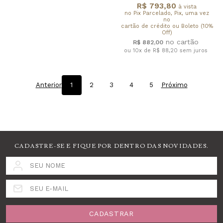
R$ 793,80
à vista
no Pix Parcelado, Pix, uma vez
no
cartão de crédito ou Boleto (10%
Off)
R$ 882,00
ou 10x de R$ 88,20
sem juros
Anterior
1
2
3
4
5
Próximo
CADASTRE-SE E FIQUE POR DENTRO DAS NOVIDADES.
SEU NOME
SEU E-MAIL
CADASTRAR