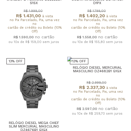
S1SX
D1PX
R$ 1.999,00
R$ 1.799,00
R$ 1.431,00
R$ 1.402,20
à vista
à vista
no Pix Parcelado, Pix, uma vez
no Pix Parcelado, Pix, uma vez
no
no
cartão de crédito ou Boleto (10%
cartão de crédito ou Boleto (10%
Off)
Off)
R$ 1.590,00
R$ 1.558,00
ou 10x de R$ 159,00
sem juros
ou 10x de R$ 155,80
sem juros
13% OFF
13% OFF
RELÓGIO DIESEL MERCURIAL
MASCULINO DZ4682B1 G1GX
R$ 2.999,00
R$ 2.337,30
à vista
no Pix Parcelado, Pix, uma vez
no
cartão de crédito ou Boleto (10%
Off)
R$ 2.597,00
ou 10x de R$ 259,70
sem juros
RELÓGIO DIESEL MEGA CHIEF
SLIM MERCURIAL MASCULINO
DZ4676B1 G1GX