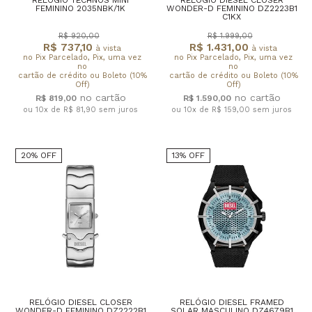
FEMININO 2035NBK/1K
WONDER-D FEMININO DZ2223B1
C1KX
R$ 920,00
R$ 1.999,00
R$ 737,10
R$ 1.431,00
à vista
à vista
no Pix Parcelado, Pix, uma vez
no Pix Parcelado, Pix, uma vez
no
no
cartão de crédito ou Boleto (10%
cartão de crédito ou Boleto (10%
Off)
Off)
R$ 819,00
R$ 1.590,00
ou 10x de R$ 81,90
sem juros
ou 10x de R$ 159,00
sem juros
20% OFF
13% OFF
RELÓGIO DIESEL CLOSER
RELÓGIO DIESEL FRAMED
WONDER-D FEMININO DZ2222B1
SOLAR MASCULINO DZ4679B1