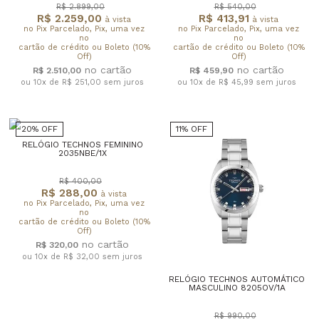
R$ 2.899,00
R$ 540,00
R$ 2.259,00
R$ 413,91
à vista
à vista
no Pix Parcelado, Pix, uma vez
no Pix Parcelado, Pix, uma vez
no
no
cartão de crédito ou Boleto (10%
cartão de crédito ou Boleto (10%
Off)
Off)
R$ 2.510,00
R$ 459,90
ou 10x de R$ 251,00
sem juros
ou 10x de R$ 45,99
sem juros
20% OFF
11% OFF
RELÓGIO TECHNOS FEMININO
2035NBE/1X
R$ 400,00
R$ 288,00
à vista
no Pix Parcelado, Pix, uma vez
no
cartão de crédito ou Boleto (10%
Off)
R$ 320,00
ou 10x de R$ 32,00
sem juros
RELÓGIO TECHNOS AUTOMÁTICO
MASCULINO 8205OV/1A
R$ 990,00