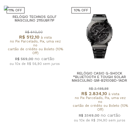
11% OFF
10% OFF
RELÓGIO TECHNOS GOLF
MASCULINO 2115UBF/1P
R$ 640,00
R$ 512,10
à vista
no Pix Parcelado, Pix, uma vez
no
cartão de crédito ou Boleto (10%
Off)
R$ 569,00
ou 10x de R$ 56,90
sem juros
RELÓGIO CASIO G-SHOCK
*BLUETOOTH E TOUGH SOLAR
MASCULINO GM-B2100BD-1ADR
R$ 3.498,98
R$ 2.834,10
à vista
no Pix Parcelado, Pix, uma vez
no
cartão de crédito ou Boleto (10%
Off)
R$ 3.149,00
ou 10x de R$ 314,90
sem juros