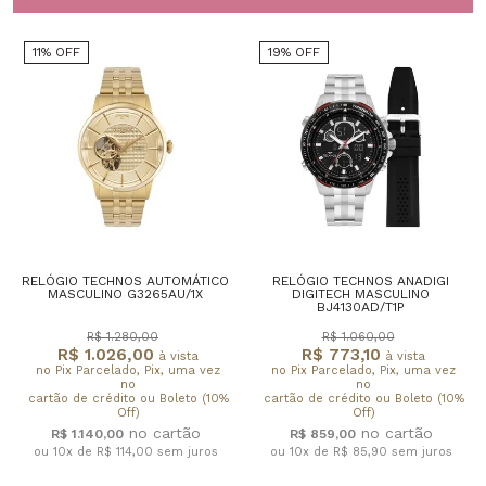
11% OFF
19% OFF
RELÓGIO TECHNOS AUTOMÁTICO
RELÓGIO TECHNOS ANADIGI
MASCULINO G3265AU/1X
DIGITECH MASCULINO
BJ4130AD/T1P
R$ 1.280,00
R$ 1.060,00
R$ 1.026,00
R$ 773,10
à vista
à vista
no Pix Parcelado, Pix, uma vez
no Pix Parcelado, Pix, uma vez
no
no
cartão de crédito ou Boleto (10%
cartão de crédito ou Boleto (10%
Off)
Off)
R$ 1.140,00
R$ 859,00
ou 10x de R$ 114,00
sem juros
ou 10x de R$ 85,90
sem juros