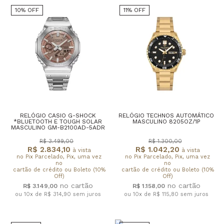
10% OFF
11% OFF
RELÓGIO CASIO G-SHOCK
RELÓGIO TECHNOS AUTOMÁTICO
*BLUETOOTH E TOUGH SOLAR
MASCULINO 8205OZ/1P
MASCULINO GM-B2100AD-5ADR
R$ 3.499,00
R$ 1.300,00
R$ 2.834,10
R$ 1.042,20
à vista
à vista
no Pix Parcelado, Pix, uma vez
no Pix Parcelado, Pix, uma vez
no
no
cartão de crédito ou Boleto (10%
cartão de crédito ou Boleto (10%
Off)
Off)
R$ 3.149,00
R$ 1.158,00
ou 10x de R$ 314,90
sem juros
ou 10x de R$ 115,80
sem juros