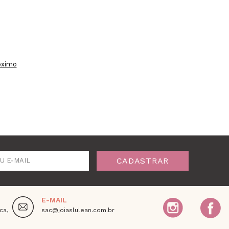
óximo
CADASTRAR
U E-MAIL
E-MAIL
ca,
sac@joiaslulean.com.br