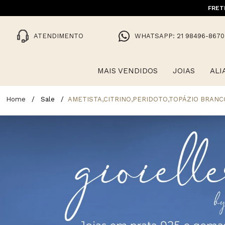
10% OFF NA 1ª COMPRA COM CUPO
FRET
ATENDIMENTO
WHATSAPP: 21 98496-8670
MAIS VENDIDOS
JOIAS
ALI
Sale
AMETISTA,CITRINO,PERIDOTO,TOPÁZIO BRANC