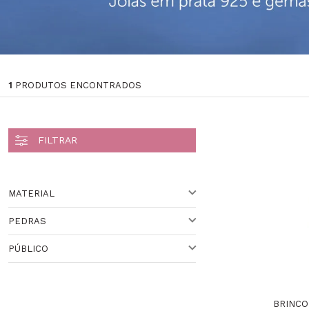
1
PRODUTOS ENCONTRADOS
MATERIAL
PEDRAS
OURO
PÚBLICO
AMETISTA,CITRINO,PERIDOTO,TOPÁZIO
BRANCO,TOPÁZIO SKY
Veja todas as opções
FEMININO
BRINCO