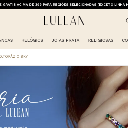
M PRIMEIRACOMPRA (EXCETO OFERTAS, ALIANÇAS, RELÓGIOS E ITENS 
E GRÁTIS ACIMA DE 399 PARA REGIÕES SELECIONADAS (EXCETO LINHA 
ANCAS
RELÓGIOS
JOIAS PRATA
RELIGIOSAS
CO
O,TOPÁZIO SKY