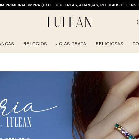
M PRIMEIRACOMPRA (EXCETO OFERTAS, ALIANÇAS, RELÓGIOS E ITENS 
E GRÁTIS ACIMA DE 399 PARA REGIÕES SELECIONADAS (EXCETO LINHA 
ANCAS
RELÓGIOS
JOIAS PRATA
RELIGIOSAS
CO