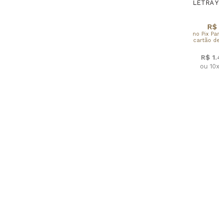
LETRA Y
R$ 
no Pix Pa
cartão de
R$ 1
ou 10