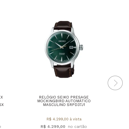
EX
RELÓGIO SEIKO PRESAGE
R
MOCKINGBIRD AUTOMÁTICO
SX
MASCULINO SRPD37J1
A
R$ 4.299,00 à vista
R$ 4.299,00