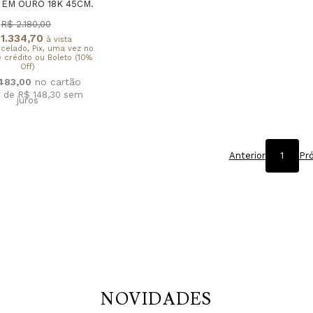
 EM OURO 18K 45CM.
R$ 2.180,00
1.334,70
à vista
rcelado, Pix, uma vez no
 crédito ou Boleto (10%
Off)
.483,00
x de R$ 148,30
sem
juros
Anterior
1
Pr
NOVIDADES