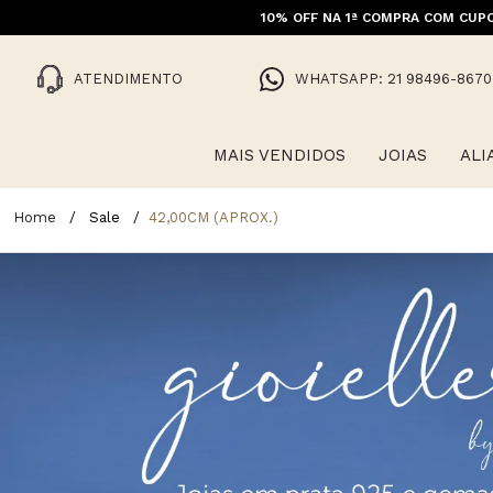
10% OFF NA 1ª COMPRA COM CUPO
FRET
ATENDIMENTO
WHATSAPP: 21 98496-8670
MAIS VENDIDOS
JOIAS
ALI
Sale
42,00CM (APROX.)