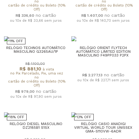
no
no
cartão de crédito ou Boleto (10%
cartão de crédito ou Boleto (10%
Off)
Off)
R$ 336,60
R$ 1.407,00
ou 10x de R$ 33,66
sem juros
ou 10x de R$ 140,70
sem juros
11% OFF
RELÓGIO TECHNOS AUTOMÁTICO
RELÓGIO ORIENT FLYTECH
MASCULINO G3265AU/1P
AUTOMÁTICO LIMITED EDITION
MASCULINO F49PP033 P2PX
R$ 1.100,00
R$ 881,10
à vista
no Pix Parcelado, Pix, uma vez
R$ 2.277,13
no
ou 10x de R$ 227,71
sem juros
cartão de crédito ou Boleto (10%
Off)
R$ 979,00
ou 10x de R$ 97,90
sem juros
18% OFF
13% OFF
RELÓGIO DIESEL MASCULINO
RELÓGIO CASIO ANADIGI
DZ2185B1 S1SX
VIRTUAL WORLD TOUR UNISSEX
GMA-S110VW-6ADR