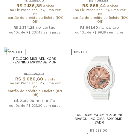
R$ 2.899,00
R$ 1.098,98
R$ 2.136,85
R$ 865,44
à vista
à vista
no Pix Parcelado, Pix, uma vez
no Pix Parcelado, Pix, uma vez
no
no
cartão de crédito ou Boleto (10%
cartão de crédito ou Boleto (10%
Off)
Off)
R$ 2.374,28
R$ 961,60
ou 10x de R$ 237,42
sem juros
ou 10x de R$ 96,16
sem juros
15% OFF
13% OFF
RELÓGIO MICHAEL KORS
FEMININO MK1051SET/1DN
R$ 2.720,00
R$ 2.080,80
à vista
no Pix Parcelado, Pix, uma vez
no
cartão de crédito ou Boleto (10%
Off)
R$ 2.312,00
ou 10x de R$ 231,20
sem juros
RELÓGIO CASIO G-SHOCK
MASCULINO GMA-S2100MD-
7ADR
R$ 899,00