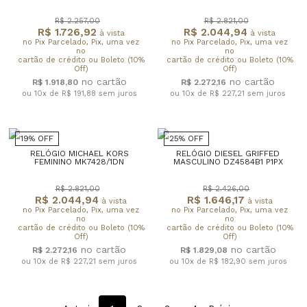
R$ 2.257,00
R$ 2.821,00
R$ 1.726,92
R$ 2.044,94
à vista
à vista
no Pix Parcelado, Pix, uma vez
no Pix Parcelado, Pix, uma vez
no
no
cartão de crédito ou Boleto (10%
cartão de crédito ou Boleto (10%
Off)
Off)
R$ 1.918,80
R$ 2.272,16
ou 10x de R$ 191,88
sem juros
ou 10x de R$ 227,21
sem juros
19% OFF
25% OFF
RELÓGIO MICHAEL KORS
RELÓGIO DIESEL GRIFFED
FEMININO MK7428/1DN
MASCULINO DZ4584B1 P1PX
R$ 2.821,00
R$ 2.426,00
R$ 2.044,94
R$ 1.646,17
à vista
à vista
no Pix Parcelado, Pix, uma vez
no Pix Parcelado, Pix, uma vez
no
no
cartão de crédito ou Boleto (10%
cartão de crédito ou Boleto (10%
Off)
Off)
R$ 2.272,16
R$ 1.829,08
ou 10x de R$ 227,21
sem juros
ou 10x de R$ 182,90
sem juros