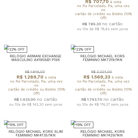
R$ 707,70
à vista
no Pix Parcelado, Pix, uma vez
no
cartão de crédito ou Boleto (10%
Off)
R$ 786,33
ou 10x de R$ 78,63
sem juros
22% OFF
22% OFF
RELÓGIO ARMANI EXCHANGE
RELÓGIO MICHAEL KORS
MASCULINO AX1956B1 P1SK
FEMININO MK7319/1KN
R$ 1.846,00
R$ 2.224,00
R$ 1.289,70
R$ 1.569,33
à vista
à vista
no Pix Parcelado, Pix, uma vez
no Pix Parcelado, Pix, uma vez
no
no
cartão de crédito ou Boleto (10%
cartão de crédito ou Boleto (10%
Off)
Off)
R$ 1.433,00
R$ 1.743,70
ou 10x de R$ 143,30
sem juros
ou 10x de R$ 174,37
sem juros
15% OFF
19% OFF
RELÓGIO MICHAEL KORS SLIM
RELÓGIO MICHAEL KORS
FEMININO MK4735/1KN
FEMININO MK7429/1KN