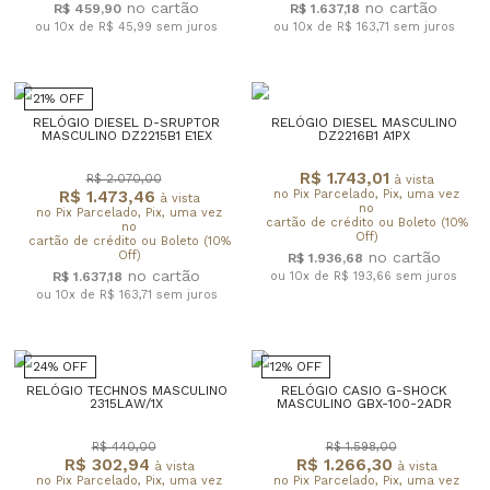
R$ 459,90
R$ 1.637,18
ou 10x de R$ 45,99
sem juros
ou 10x de R$ 163,71
sem juros
21% OFF
RELÓGIO DIESEL D-SRUPTOR
RELÓGIO DIESEL MASCULINO
MASCULINO DZ2215B1 E1EX
DZ2216B1 A1PX
R$ 1.743,01
R$ 2.070,00
à vista
R$ 1.473,46
no Pix Parcelado, Pix, uma vez
à vista
no
no Pix Parcelado, Pix, uma vez
cartão de crédito ou Boleto (10%
no
Off)
cartão de crédito ou Boleto (10%
Off)
R$ 1.936,68
R$ 1.637,18
ou 10x de R$ 193,66
sem juros
ou 10x de R$ 163,71
sem juros
24% OFF
12% OFF
RELÓGIO TECHNOS MASCULINO
RELÓGIO CASIO G-SHOCK
2315LAW/1X
MASCULINO GBX-100-2ADR
R$ 440,00
R$ 1.598,00
R$ 302,94
R$ 1.266,30
à vista
à vista
no Pix Parcelado, Pix, uma vez
no Pix Parcelado, Pix, uma vez