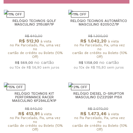
11% OFF
11% OFF
RELÓGIO TECHNOS GOLF
RELÓGIO TECHNOS AUTOMÁTICO
MASCULINO 2115UBF/1P
MASCULINO 8205OZ/1P
R$ 640,00
R$ 1.300,00
R$ 512,10
R$ 1.042,20
à vista
à vista
no Pix Parcelado, Pix, uma vez
no Pix Parcelado, Pix, uma vez
no
no
cartão de crédito ou Boleto (10%
cartão de crédito ou Boleto (10%
Off)
Off)
R$ 569,00
R$ 1.158,00
ou 10x de R$ 56,90
sem juros
ou 10x de R$ 115,80
sem juros
15% OFF
21% OFF
RELÓGIO TECHNOS KIT
RELÓGIO DIESEL D-SRUPTOR
PERFORMANCE RACER
MASCULINO DZ2212B1 P1SX
MASCULINO 6P29ALE/K1P
R$ 540,00
R$ 2.070,00
R$ 413,91
R$ 1.473,46
à vista
à vista
no Pix Parcelado, Pix, uma vez
no Pix Parcelado, Pix, uma vez
no
no
cartão de crédito ou Boleto (10%
cartão de crédito ou Boleto (10%
Off)
Off)