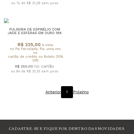
ou 7x de R$ 31,28
sem juros
PULSEIRA DE ESPINÉLIO COM
JADE E ESFERAS EM OURO 18K
R$ 225,00
à vista
no Pix Parcelado, Pix, uma vez
no
cartão de crédito ou Boleto (10%
Off)
R$ 250,00
ou 8x de R$ 31,25
sem juros
Anterior
1
Próximo
CADASTRE-SE E FIQUE POR DENTRO DAS NOVIDADES.