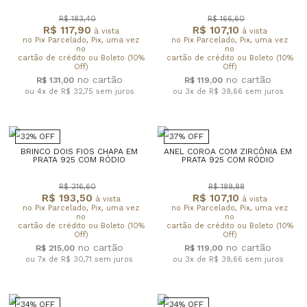
R$ 183,40
R$ 166,60
R$ 117,90
R$ 107,10
à vista
à vista
no Pix Parcelado, Pix, uma vez
no Pix Parcelado, Pix, uma vez
no
no
cartão de crédito ou Boleto (10%
cartão de crédito ou Boleto (10%
Off)
Off)
R$ 131,00
R$ 119,00
ou 4x de R$ 32,75
sem juros
ou 3x de R$ 39,66
sem juros
32% OFF
37% OFF
BRINCO DOIS FIOS CHAPA EM
ANEL COROA COM ZIRCÔNIA EM
PRATA 925 COM RÓDIO
PRATA 925 COM RÓDIO
R$ 316,60
R$ 189,88
R$ 193,50
R$ 107,10
à vista
à vista
no Pix Parcelado, Pix, uma vez
no Pix Parcelado, Pix, uma vez
no
no
cartão de crédito ou Boleto (10%
cartão de crédito ou Boleto (10%
Off)
Off)
R$ 215,00
R$ 119,00
ou 7x de R$ 30,71
sem juros
ou 3x de R$ 39,66
sem juros
34% OFF
34% OFF