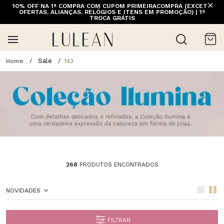
10% OFF NA 1ª COMPRA COM CUPOM PRIMEIRACOMPRA (EXCETO
FRETE GRÁTIS ACIMA DE 399 PARA REGIÕES SELECIONADAS
OFERTAS, ALIANÇAS, RELÓGIOS E ITENS EM PROMOÇÃO) | 1ª
(EXCETO LINHA HOME)
TROCA GRÁTIS
Sale
143
268
PRODUTOS ENCONTRADOS
NOVIDADES
FILTRAR