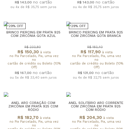
R$ 143,00
R$ 143,00
ou 4x de R$ 35,75
sem juros
ou 4x de R$ 35,75
sem juros
29% OFF
29% OFF
BRINCO PIERCING EM PRATA 925
BRINCO PIERCING EM PRATA 925
COM ZIRCÔNIA GOTA AZUL
COM ZIRCÔNIA GOTA BRANCA
R$ 233,80
R$ 183,40
R$ 150,30
R$ 117,90
à vista
à vista
no Pix Parcelado, Pix, uma vez
no Pix Parcelado, Pix, uma vez
no
no
cartão de crédito ou Boleto (10%
cartão de crédito ou Boleto (10%
Off)
Off)
R$ 167,00
R$ 131,00
ou 5x de R$ 33,40
sem juros
ou 4x de R$ 32,75
sem juros
ANEL ARO CORAÇÃO COM
ANEL SOLITÁRIO ARO CORRENTE
ZIRCÔNIA EM PRATA 925 COM
COM ZIRCÔNIA EM PRATA 925
RÓDIO
COM RÓDIO
R$ 182,70
R$ 204,30
à vista
à vista
no Pix Parcelado, Pix, uma vez
no Pix Parcelado, Pix, uma vez
no
no