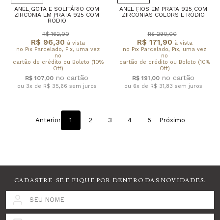
ANEL GOTA E SOLITÁRIO COM
ANEL FIOS EM PRATA 925 COM
ZIRCÔNIA EM PRATA 925 COM
ZIRCÔNIAS COLORS E RÓDIO
RÓDIO
R$ 162,00
R$ 290,00
R$ 96,30
R$ 171,90
à vista
à vista
no Pix Parcelado, Pix, uma vez
no Pix Parcelado, Pix, uma vez
no
no
cartão de crédito ou Boleto (10%
cartão de crédito ou Boleto (10%
Off)
Off)
R$ 107,00
R$ 191,00
ou 3x de R$ 35,66
sem juros
ou 6x de R$ 31,83
sem juros
Anterior
1
2
3
4
5
Próximo
CADASTRE-SE E FIQUE POR DENTRO DAS NOVIDADES.
SEU NOME