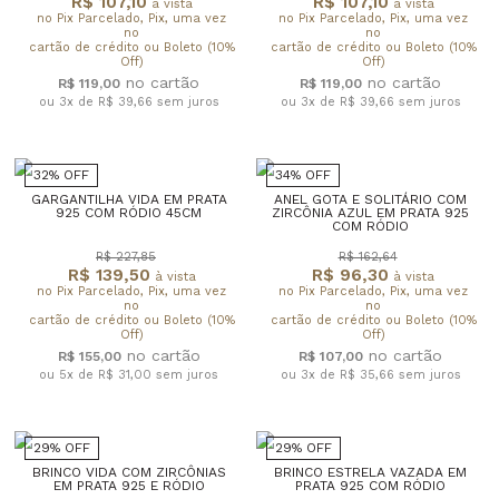
R$ 107,10
R$ 107,10
à vista
à vista
no Pix Parcelado, Pix, uma vez
no Pix Parcelado, Pix, uma vez
no
no
cartão de crédito ou Boleto (10%
cartão de crédito ou Boleto (10%
Off)
Off)
R$ 119,00
R$ 119,00
ou 3x de R$ 39,66
sem juros
ou 3x de R$ 39,66
sem juros
32% OFF
34% OFF
GARGANTILHA VIDA EM PRATA
ANEL GOTA E SOLITÁRIO COM
925 COM RÓDIO 45CM
ZIRCÔNIA AZUL EM PRATA 925
COM RÓDIO
R$ 227,85
R$ 162,64
R$ 139,50
R$ 96,30
à vista
à vista
no Pix Parcelado, Pix, uma vez
no Pix Parcelado, Pix, uma vez
no
no
cartão de crédito ou Boleto (10%
cartão de crédito ou Boleto (10%
Off)
Off)
R$ 155,00
R$ 107,00
ou 5x de R$ 31,00
sem juros
ou 3x de R$ 35,66
sem juros
29% OFF
29% OFF
BRINCO VIDA COM ZIRCÔNIAS
BRINCO ESTRELA VAZADA EM
EM PRATA 925 E RÓDIO
PRATA 925 COM RÓDIO