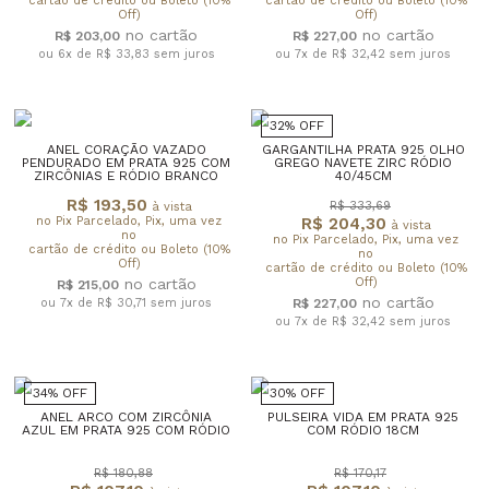
cartão de crédito ou Boleto (10%
cartão de crédito ou Boleto (10%
Off)
Off)
R$ 203,00
R$ 227,00
ou 6x de R$ 33,83
sem juros
ou 7x de R$ 32,42
sem juros
32% OFF
ANEL CORAÇÃO VAZADO
GARGANTILHA PRATA 925 OLHO
PENDURADO EM PRATA 925 COM
GREGO NAVETE ZIRC RÓDIO
ZIRCÔNIAS E RÓDIO BRANCO
40/45CM
R$ 193,50
R$ 333,69
à vista
no Pix Parcelado, Pix, uma vez
R$ 204,30
à vista
no
no Pix Parcelado, Pix, uma vez
cartão de crédito ou Boleto (10%
no
Off)
cartão de crédito ou Boleto (10%
Off)
R$ 215,00
ou 7x de R$ 30,71
sem juros
R$ 227,00
ou 7x de R$ 32,42
sem juros
34% OFF
30% OFF
ANEL ARCO COM ZIRCÔNIA
PULSEIRA VIDA EM PRATA 925
AZUL EM PRATA 925 COM RÓDIO
COM RÓDIO 18CM
R$ 180,88
R$ 170,17