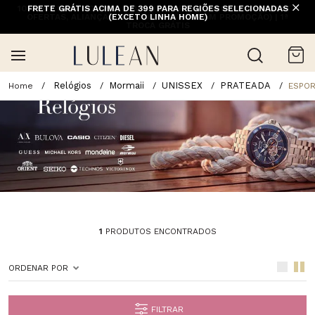
10% OFF NA 1ª COMPRA COM CUPOM PRIMEIRACOMPRA (EXCETO
FRETE GRÁTIS ACIMA DE 399 PARA REGIÕES SELECIONADAS
OFERTAS, ALIANÇAS, RELÓGIOS E ITENS EM PROMOÇÃO) | 1ª
(EXCETO LINHA HOME)
TROCA GRÁTIS
Relógios
Mormaii
UNISSEX
PRATEADA
ESPOR
1
PRODUTOS ENCONTRADOS
ORDENAR POR
FILTRAR