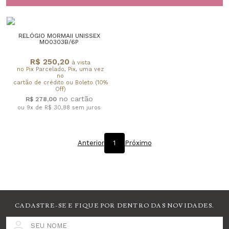
RELÓGIO MORMAII UNISSEX
MO0303B/6P
R$ 250,20
à vista
no Pix Parcelado, Pix, uma vez
no
cartão de crédito ou Boleto (10%
Off)
R$ 278,00
ou 9x de R$ 30,88
sem juros
Anterior
1
Próximo
CADASTRE-SE E FIQUE POR DENTRO DAS NOVIDADES.
SEU NOME