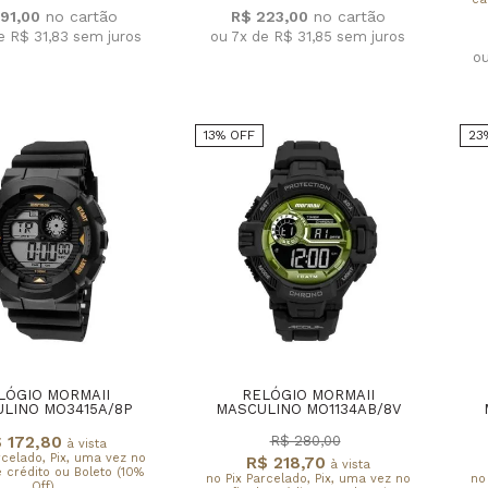
191,00
R$ 223,00
e R$ 31,83
sem juros
ou 7x de R$ 31,85
sem juros
o
13% OFF
23
LÓGIO MORMAII
RELÓGIO MORMAII
LINO MO3415A/8P
MASCULINO MO1134AB/8V
 172,80
R$ 280,00
à vista
rcelado, Pix, uma vez no
R$ 218,70
à vista
 crédito ou Boleto (10%
no Pix Parcelado, Pix, uma vez no
no
Off)