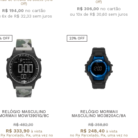
Off)
Off)
R$ 306,00
R$ 194,00
ou 10x de R$ 30,60
sem juros
u 6x de R$ 32,33
sem juros
% OFF
23% OFF
RELÓGIO MASCULINO
RELÓGIO MORMAII
MORMAII MOW13901G/8C
MASCULINO MO3820AC/8A
R$ 482,30
R$ 358,80
R$ 333,90
R$ 248,40
à vista
à vista
 Pix Parcelado, Pix, uma vez no
no Pix Parcelado, Pix, uma vez no