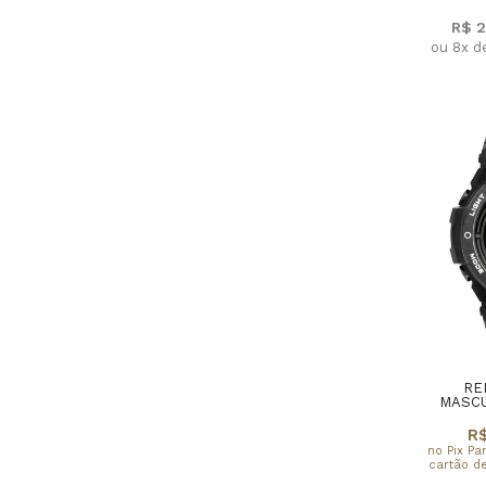
R$ 2
ou 8x d
RE
MASCU
R$
no Pix Pa
cartão de