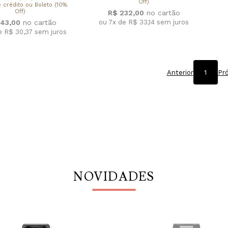
Off)
 crédito ou Boleto (10%
Off)
R$ 232,00
ou 7x de R$ 33,14
sem juros
43,00
e R$ 30,37
sem juros
Anterior
1
Pr
NOVIDADES