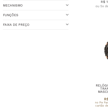
R$ 
Veja todas as opções
MECANISMO
ou 5x d
PRETO
BRANCO
Veja todas as opções
FUNÇÕES
QUARTZO
FAIXA DE PREÇO
CRONÓGRAFO
CRONÔMETRO
Faixa de Preço
ANALÓGICO
RELÓGI
TRA
MASCU
R$
no Pix Pa
cartão de