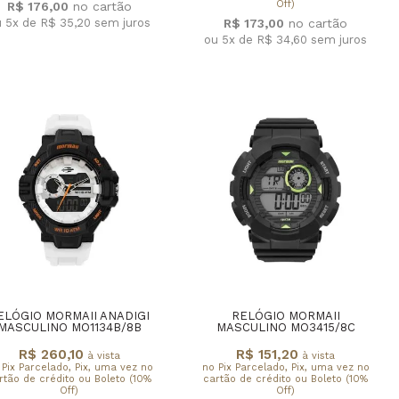
Off)
R$ 176,00
u 5x de R$ 35,20
sem juros
R$ 173,00
ou 5x de R$ 34,60
sem juros
ELÓGIO MORMAII ANADIGI
RELÓGIO MORMAII
MASCULINO MO1134B/8B
MASCULINO MO3415/8C
R$ 260,10
R$ 151,20
à vista
à vista
 Pix Parcelado, Pix, uma vez no
no Pix Parcelado, Pix, uma vez no
rtão de crédito ou Boleto (10%
cartão de crédito ou Boleto (10%
Off)
Off)