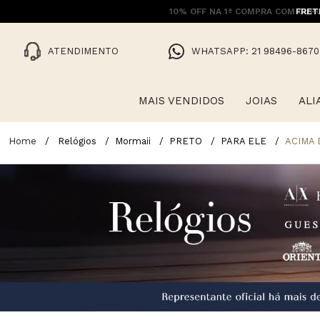
FRET
ATENDIMENTO
WHATSAPP: 21 98496-8670
MAIS VENDIDOS
JOIAS
ALI
Relógios
Mormaii
PRETO
PARA ELE
ACIMA 