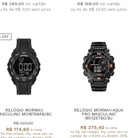
R$ 289,00
R$ 168,00
u 9x de R$ 32,11
sem juros
ou 5x de R$ 33,60
sem juros
% OFF
RELÓGIO MORMAII
RELÓGIO MORMAII AQUA
ASCULINO MO18769AB/8C
PRO MASCULINO
MO12579D/8J
R$ 223,00
R$ 275,40
à vista
R$ 174,60
à vista
no Pix Parcelado, Pix, uma vez no
 Pix Parcelado, Pix, uma vez no
cartão de crédito ou Boleto (10%
rtão de crédito ou Boleto (10%