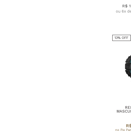
R$ 
ou 6x d
13% OFF
RE
MASCUL
R$
no Pix Pa