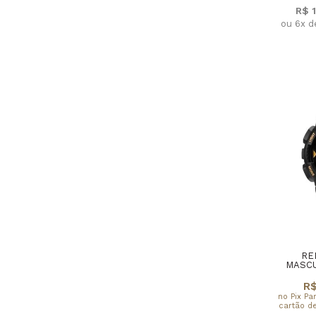
R$ 
ou 6x d
RE
MASCU
R$
no Pix Pa
cartão de