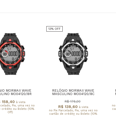
13% OFF
IO MORMAII WAVE
RELÓGIO MORMAII WAVE
LINO MO04120/8R
MASCULINO MO04120/8C
 158,40
R$ 176,00
à vista
rcelado, Pix, uma vez no
no
R$ 138,60
à vista
 crédito ou Boleto (10%
ca
no Pix Parcelado, Pix, uma vez no
Off)
cartão de crédito ou Boleto (10%