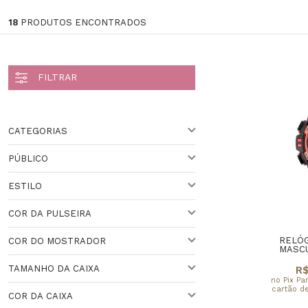
18
PRODUTOS ENCONTRADOS
CATEGORIAS
PÚBLICO
Masculino (9)
ESTILO
PARA ELE
Veja todas as opções
COR DA PULSEIRA
ESPORTIVO
RELÓG
COR DO MOSTRADOR
PRETO
MASCU
TAMANHO DA CAIXA
R$
VARIADO
PRETO
no Pix Pa
cartão de
COR DA CAIXA
ACIMA DE 44 MM
BRANCO
VARIADO