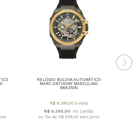
TICO
RELÓGIO BULOVA AUTOMÁTICO
REL
NO
MARC ANTHONY MASCULINO
98A310N
R$ 6.390,00 à vista
R
R$ 6.390,00
ou 1
uros
ou 10x de R$ 639,00 sem juros