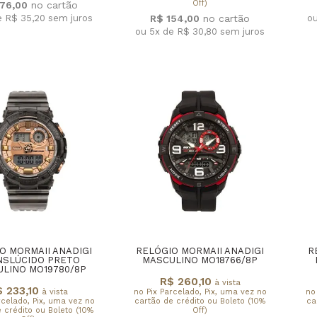
Off)
176,00
e R$ 35,20
sem juros
o
R$ 154,00
ou 5x de R$ 30,80
sem juros
O MORMAII ANADIGI
RELÓGIO MORMAII ANADIGI
R
NSLÚCIDO PRETO
MASCULINO MO18766/8P
LINO MO19780/8P
R$ 260,10
à vista
 233,10
à vista
no Pix Parcelado, Pix, uma vez no
no
rcelado, Pix, uma vez no
cartão de crédito ou Boleto (10%
ca
 crédito ou Boleto (10%
Off)