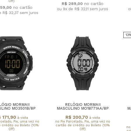
Off)
R$ 289,00
59,00
ou 9x de R$ 32,11
sem juros
o
e R$ 32,37
sem juros
13
LÓGIO MORMAII
RELÓGIO MORMAII
LINO MO3501B/8P
MASCULINO MO18771AA/8P
M
 171,90
R$ 200,70
à vista
à vista
rcelado, Pix, uma vez no
no Pix Parcelado, Pix, uma vez no
 crédito ou Boleto (10%
cartão de crédito ou Boleto (10%
no
Off)
Off)
ca