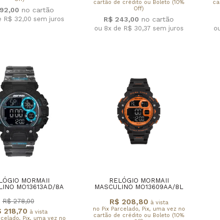
cartão de crédito ou Boleto (10%
ca
Off)
192,00
e R$ 32,00
sem juros
R$ 243,00
ou 8x de R$ 30,37
sem juros
o
LÓGIO MORMAII
RELÓGIO MORMAII
INO MO13613AD/8A
MASCULINO MO13609AA/8L
R$ 208,80
R$ 278,00
à vista
no Pix Parcelado, Pix, uma vez no
 218,70
à vista
cartão de crédito ou Boleto (10%
rcelado, Pix, uma vez no