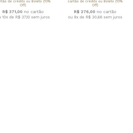
rtão de crédito ou Boleto (10%
cartão de crédito ou Boleto (10%
Off)
Off)
R$ 371,00
R$ 276,00
u 10x de R$ 37,10
sem juros
ou 9x de R$ 30,66
sem juros