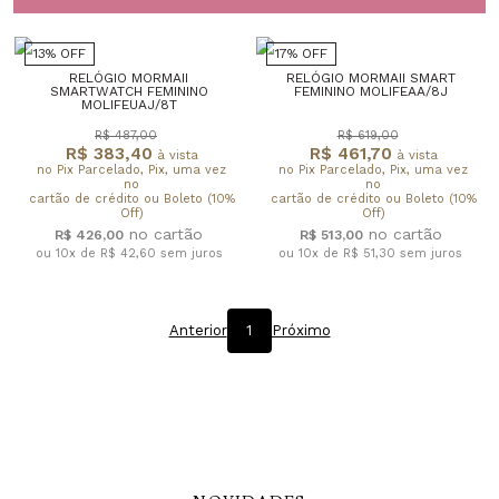
13% OFF
17% OFF
RELÓGIO MORMAII
RELÓGIO MORMAII SMART
SMARTWATCH FEMININO
FEMININO MOLIFEAA/8J
MOLIFEUAJ/8T
R$ 487,00
R$ 619,00
R$ 383,40
R$ 461,70
à vista
à vista
no Pix Parcelado, Pix, uma vez
no Pix Parcelado, Pix, uma vez
no
no
cartão de crédito ou Boleto (10%
cartão de crédito ou Boleto (10%
Off)
Off)
R$ 426,00
R$ 513,00
ou 10x de R$ 42,60
sem juros
ou 10x de R$ 51,30
sem juros
Anterior
1
Próximo