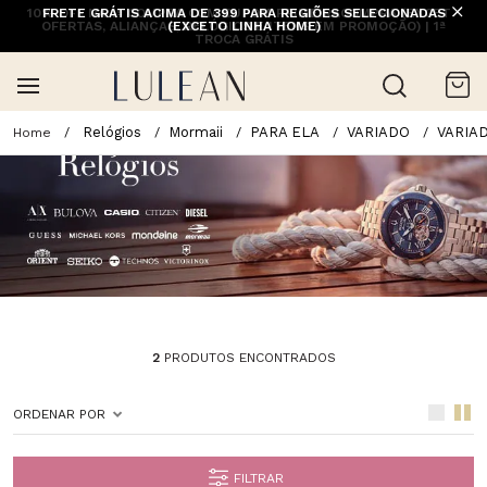
10% OFF NA 1ª COMPRA COM CUPOM PRIMEIRACOMPRA (EXCETO
FRETE GRÁTIS ACIMA DE 399 PARA REGIÕES SELECIONADAS
OFERTAS, ALIANÇAS, RELÓGIOS E ITENS EM PROMOÇÃO) | 1ª
(EXCETO LINHA HOME)
TROCA GRÁTIS
Relógios
Mormaii
PARA ELA
VARIADO
VARIA
2
PRODUTOS ENCONTRADOS
ORDENAR POR
FILTRAR