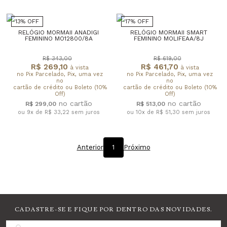
13% OFF
17% OFF
RELÓGIO MORMAII ANADIGI
RELÓGIO MORMAII SMART
FEMININO MO12800/8A
FEMININO MOLIFEAA/8J
R$ 343,00
R$ 619,00
R$ 269,10
R$ 461,70
à vista
à vista
no Pix Parcelado, Pix, uma vez
no Pix Parcelado, Pix, uma vez
no
no
cartão de crédito ou Boleto (10%
cartão de crédito ou Boleto (10%
Off)
Off)
R$ 299,00
R$ 513,00
ou 9x de R$ 33,22
sem juros
ou 10x de R$ 51,30
sem juros
Anterior
1
Próximo
CADASTRE-SE E FIQUE POR DENTRO DAS NOVIDADES.