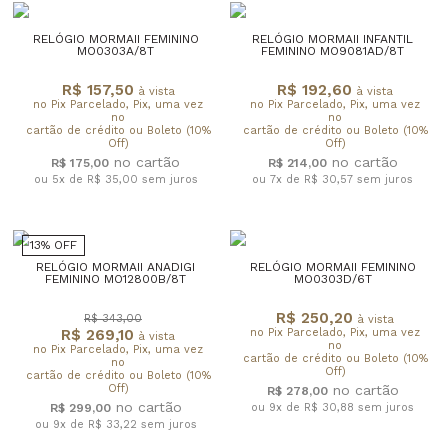
RELÓGIO MORMAII FEMININO
RELÓGIO MORMAII INFANTIL
MO0303A/8T
FEMININO MO9081AD/8T
R$ 157,50
R$ 192,60
à vista
à vista
no Pix Parcelado, Pix, uma vez
no Pix Parcelado, Pix, uma vez
no
no
cartão de crédito ou Boleto (10%
cartão de crédito ou Boleto (10%
Off)
Off)
R$ 175,00
R$ 214,00
ou 5x de R$ 35,00
sem juros
ou 7x de R$ 30,57
sem juros
13% OFF
RELÓGIO MORMAII ANADIGI
RELÓGIO MORMAII FEMININO
FEMININO MO12800B/8T
MO0303D/6T
R$ 250,20
R$ 343,00
à vista
R$ 269,10
no Pix Parcelado, Pix, uma vez
à vista
no
no Pix Parcelado, Pix, uma vez
cartão de crédito ou Boleto (10%
no
Off)
cartão de crédito ou Boleto (10%
Off)
R$ 278,00
R$ 299,00
ou 9x de R$ 30,88
sem juros
ou 9x de R$ 33,22
sem juros