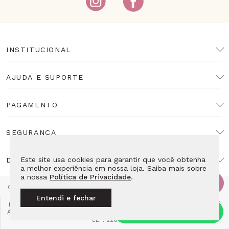
INSTITUCIONAL
AJUDA E SUPORTE
PAGAMENTO
SEGURANÇA
Este site usa cookies para garantir que você obtenha
DESENVOLVIMENTO
a melhor experiência em nossa loja. Saiba mais sobre
a nossa
Política de Privacidade
.
Copyright Lulean. Todos os direitos reservados. Proibida reprodução
total ou parcial. Preços e estoque sujeitos a alteração sem aviso
Entendi e fechar
prévio. Razão Social: LL10 Relojoaria Ltda - CNPJ: 14.495.839/0001-52
Av das Americas 4666 Loja 115E2 - Barra da Tijuca Rio de Janeiro - RJ
CEP: 22640-102