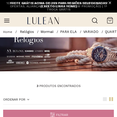
10% OFF NA 1ª COMPRA COM CUPOM PRIMEIRACOMPRA (EXCETO
FRETE GRÁTIS ACIMA DE 399 PARA REGIÕES SELECIONADAS
OFERTAS, ALIANÇAS, RELÓGIOS E ITENS EM PROMOÇÃO) | 1ª
(EXCETO LINHA HOME)
TROCA GRÁTIS
Relógios
Mormaii
PARA ELA
VARIADO
QUART
3
PRODUTOS ENCONTRADOS
ORDENAR POR
FILTRAR