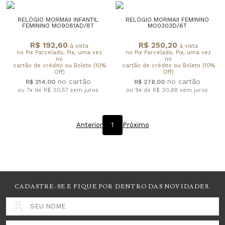
RELÓGIO MORMAII INFANTIL
RELÓGIO MORMAII FEMININO
FEMININO MO9081AD/8T
MO0303D/6T
R$ 192,60
R$ 250,20
à vista
à vista
no Pix Parcelado, Pix, uma vez
no Pix Parcelado, Pix, uma vez
no
no
cartão de crédito ou Boleto (10%
cartão de crédito ou Boleto (10%
Off)
Off)
R$ 214,00
R$ 278,00
ou 7x de R$ 30,57
sem juros
ou 9x de R$ 30,88
sem juros
Anterior
1
Próximo
CADASTRE-SE E FIQUE POR DENTRO DAS NOVIDADES.
SEU NOME