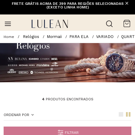
FRETE GRÁTIS ACIMA DE 399 PARA REGIÕES SELECIONADAS
(EXCETO LINHA HOME)
Relógios
Mormaii
PARA ELA
VARIADO
QUART
4
PRODUTOS ENCONTRADOS
ORDENAR POR
FILTRAR