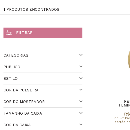
1
PRODUTOS ENCONTRADOS
CATEGORIAS
PÚBLICO
Feminino (1)
ESTILO
PARA ELA
Veja todas as opções
COR DA PULSEIRA
ESPORTIVO
Veja todas as opções
RE
COR DO MOSTRADOR
VARIADO
FEMIN
Veja todas as opções
TAMANHO DA CAIXA
R$
PRATEADO
no Pix Pa
cartão de
COR DA CAIXA
41 A 44 MM