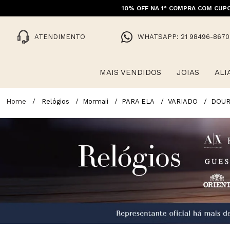
10% OFF NA 1ª COMPRA COM CUPO
FRET
ATENDIMENTO
WHATSAPP: 21 98496-8670
MAIS VENDIDOS
JOIAS
ALI
Relógios
Mormaii
PARA ELA
VARIADO
DOU