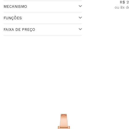
R$ 2
MECANISMO
ou 8x d
DOURADA
Veja todas as opções
FUNÇÕES
QUARTZO
FAIXA DE PREÇO
ANALÓGICO
Faixa de Preço