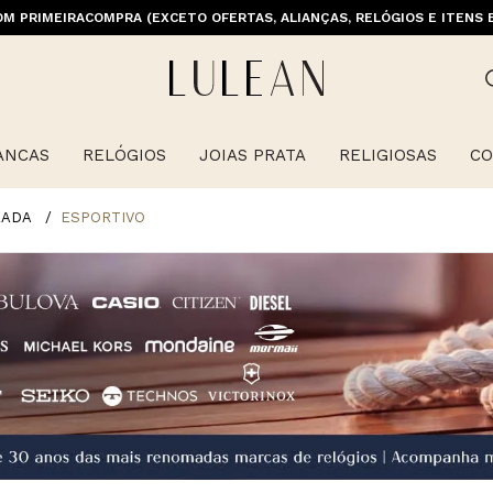
M PRIMEIRACOMPRA (EXCETO OFERTAS, ALIANÇAS, RELÓGIOS E ITENS 
E GRÁTIS ACIMA DE 399 PARA REGIÕES SELECIONADAS (EXCETO LINHA 
ANCAS
RELÓGIOS
JOIAS PRATA
RELIGIOSAS
CO
RADA
ESPORTIVO