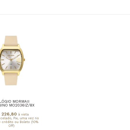
LÓGIO MORMAII
INO MO2036IZ/8X
 226,80
à vista
rcelado, Pix, uma vez no
 crédito ou Boleto (10%
Off)