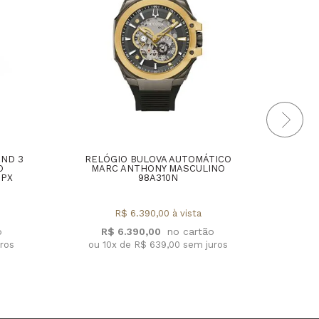
AND 3
RELÓGIO BULOVA AUTOMÁTICO
REL
O
MARC ANTHONY MASCULINO
2PX
98A310N
R$ 6.390,00 à vista
R
R$ 6.390,00
ou 1
uros
ou 10x de R$ 639,00 sem juros