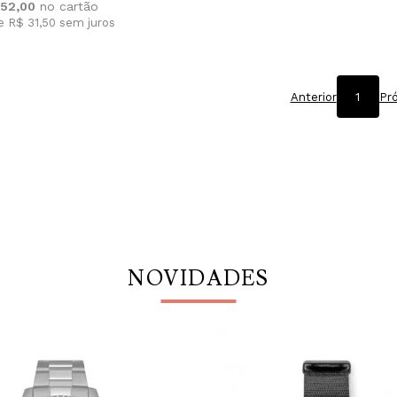
52,00
e R$ 31,50
sem juros
Anterior
1
Pr
NOVIDADES