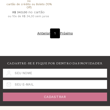
no
cartão de crédito ou Boleto (10%
Off)
R$ 343,00
ou 10x de R$ 34,30
sem juros
Anterior
1
Próximo
CADASTRE-SE E FIQUE POR DENTRO DAS NOVIDADES.
SEU NOME
SEU E-MAIL
CADASTRAR