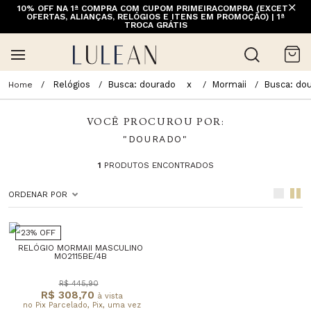
10% OFF NA 1ª COMPRA COM CUPOM PRIMEIRACOMPRA (EXCETO
FRETE GRÁTIS ACIMA DE 399 PARA REGIÕES SELECIONADAS
OFERTAS, ALIANÇAS, RELÓGIOS E ITENS EM PROMOÇÃO) | 1ª
(EXCETO LINHA HOME)
TROCA GRÁTIS
Relógios
Busca: dourado
x
Mormaii
Busca: do
VOCÊ PROCUROU POR:
"DOURADO"
1
PRODUTOS ENCONTRADOS
ORDENAR POR
23% OFF
RELÓGIO MORMAII MASCULINO
MO2115BE/4B
R$ 445,90
R$ 308,70
à vista
no Pix Parcelado, Pix, uma vez