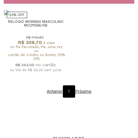
23% OFF
RELÓGIO MORMAII MASCULINO
MO2115BE/4B
R$ 445,90
R$ 308,70
à vista
no Pix Parcelado, Pix, uma vez
no
cartão de crédito ou Boleto (10%
Off)
R$ 343,00
ou 10x de R$ 34,30
sem juros
Anterior
1
Próximo