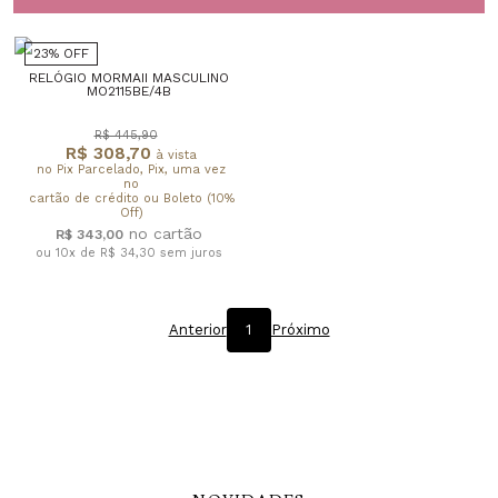
23% OFF
RELÓGIO MORMAII MASCULINO
MO2115BE/4B
R$ 445,90
R$ 308,70
à vista
no Pix Parcelado, Pix, uma vez
no
cartão de crédito ou Boleto (10%
Off)
R$ 343,00
ou 10x de R$ 34,30
sem juros
Anterior
1
Próximo