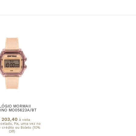
LÓGIO MORMAII
INO MO05623A/8T
 203,40
à vista
rcelado, Pix, uma vez no
 crédito ou Boleto (10%
Off)