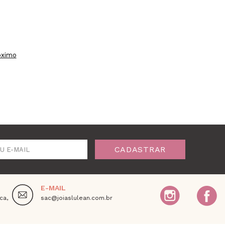
óximo
CADASTRAR
U E-MAIL
E-MAIL
ca,
sac@joiaslulean.com.br