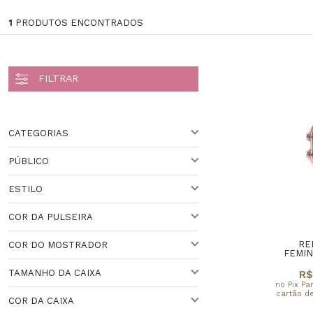
1
PRODUTOS ENCONTRADOS
CATEGORIAS
PÚBLICO
Feminino (1)
ESTILO
PARA ELA
Veja todas as opções
COR DA PULSEIRA
ESPORTIVO
RE
COR DO MOSTRADOR
VARIADO
FEMIN
Veja todas as opções
TAMANHO DA CAIXA
R$
VARIADO
no Pix Pa
Veja todas as opções
cartão de
COR DA CAIXA
30 A 36 MM