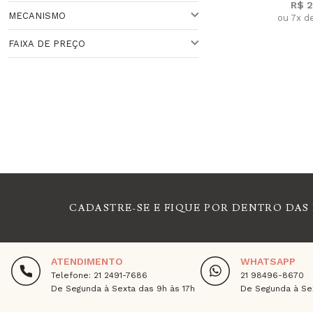
R$ 2
Veja todas as opções
MECANISMO
ou 7x d
VARIADO
FAIXA DE PREÇO
QUARTZO
Veja todas as opções
Faixa de Preço
CADASTRE-SE E FIQUE POR DENTRO DAS
ATENDIMENTO
WHATSAPP
Telefone: 21 2491-7686
21 98496-8670
De Segunda à Sexta das 9h às 17h
De Segunda à Sex