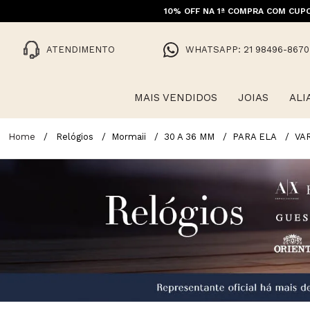
10% OFF NA 1ª COMPRA COM CUPO
ATENDIMENTO
WHATSAPP: 21 98496-8670
MAIS VENDIDOS
JOIAS
ALI
Relógios
Mormaii
30 A 36 MM
PARA ELA
VA